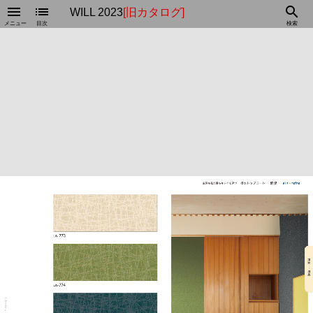
menu
list
search
WILL 2023
[旧カタログ]
メニュー
目次
検索