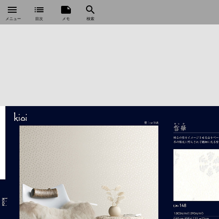
menu
list
note
search
メニュー
目次
メモ
検索
open_in_new
商品詳細