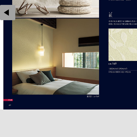
play_arrow
open_in_new
商品詳細