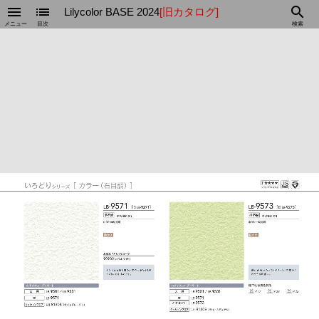
menu
list
search
Lilycolor BASE 2024
[旧カタログ]
メニュー
目次
検索