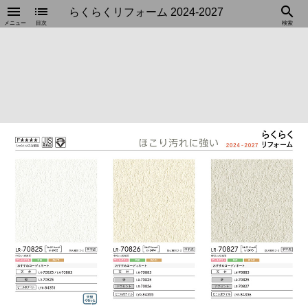
menu
list
search
らくらくリフォーム 2024-2027
メニュー
目次
検索