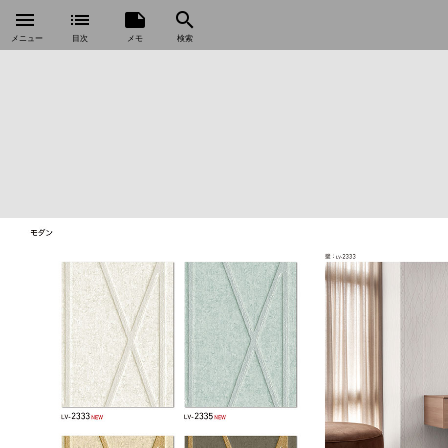
menu
list
note
search
メニュー
目次
メモ
検索