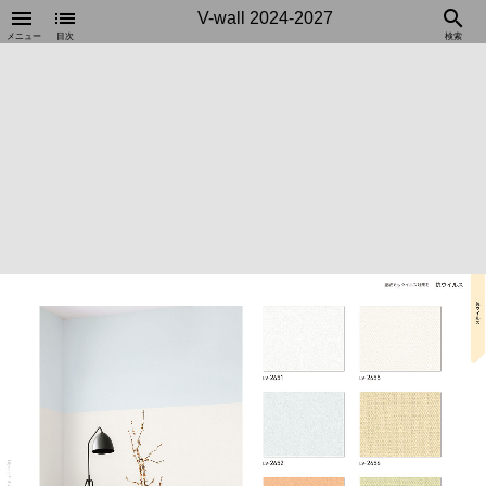
menu
list
search
V-wall 2024-2027
メニュー
目次
検索