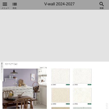
menu
list
search
V-wall 2024-2027
メニュー
目次
検索