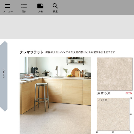
menu
list
note
search
メニュー
目次
メモ
検索