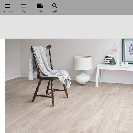
menu
list
note
search
メニュー
目次
メモ
検索