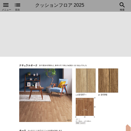
menu
list
search
クッションフロア 2025
メニュー
目次
検索