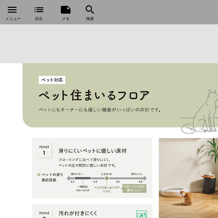
menu
list
note
search
メニュー
目次
メモ
検索