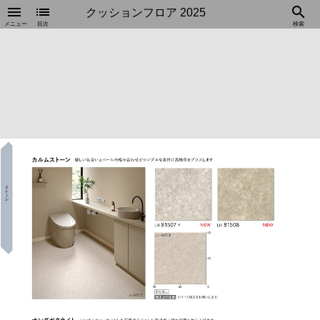
menu
list
search
クッションフロア 2025
メニュー
目次
検索