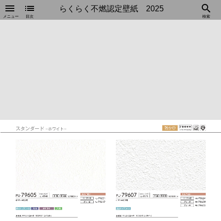
menu
list
search
らくらく不燃認定壁紙 2025
メニュー
目次
検索