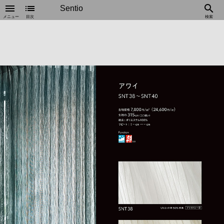
menu
list
search
Sentio
メニュー
目次
検索