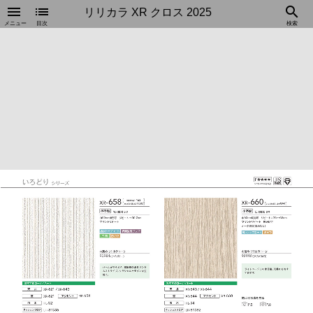
menu
list
search
リリカラ XR クロス 2025
メニュー
目次
検索