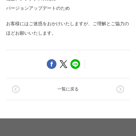
お役立ち資料
バージョンアップデートのため
お問い合わせ（一般のお客様）
事業紹介
サンプル・カタログ請求／お問い合わせ（ビジネスのお客様）
お客様にはご迷惑をおかけいたしますが、ご理解とご協力の
インテリア事業
会社情報
スペースソリューション事業
ほどお願いいたします。
オフィスソリューション事業
会社情報
ファシリティソリューション事業
IR情報
不動産投資開発事業
採用情報
一覧に戻る
お知らせ
プライバシーポリシー
サイトマップ
関連団体リンク集
EN
CN