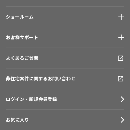
ホテル・オフィス・店舗
ノンワックス床タイル
モデルハウス
壁紙機能性ガイド
ショールーム
新築戸建・マンション
#リリカラのある暮らし
ショールーム
トップ
お客様サポート
東京ショールーム
大阪ショールーム
お客様サポート
トップ
福岡ショールーム
よくあるご質問
資料ダウンロード
横浜ショールーム
画像ダウンロード
広島ショールーム
動画一覧
仙台ショールーム
非住宅案件に関するお問い合わせ
お手入れ便利帳
札幌ショールーム
お役立ち資料
お問い合わせ（一般のお客様）
ログイン・新規会員登録
サンプル・カタログ請求／お問い合わせ（ビジネスのお客様）
お気に入り