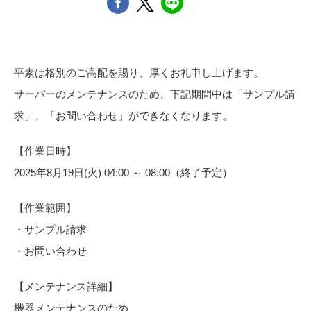
カーテン
カタログ一覧 トップ
床材
施工事例
壁紙
カーテン
ブランド・コレクション
施工事例 トップ
平素は格別のご高配を賜り、厚くお礼申し上げます。
床材
Lilycolor Coordinate 着せ替えシミュレーション
リリカラノート
医療・福祉施設
サーバーのメンテナンスのため、下記期間中は「サンプル請
ホテル・オフィス・店舗
サステナブル商品
求」、「お問い合わせ」ができなくなります。
モデルハウス
ノンワックス床タイル
ショールーム
新築戸建・マンション
壁紙機能性ガイド
【作業日時】
ショールーム トップ
2025年8月19日(火) 04:00 ～ 08:00（終了予定）
#リリカラのある暮らし
お客様サポート
東京ショールーム
大阪ショールーム
【作業範囲】
お客様サポート トップ
福岡ショールーム
・サンプル請求
よくあるご質問
資料ダウンロード
横浜ショールーム
・お問い合わせ
画像ダウンロード
広島ショールーム
動画一覧
仙台ショールーム
非住宅案件に関するお問い合わせ
【メンテナンス詳細】
お手入れ便利帳
札幌ショールーム
機器メンテナンスのため