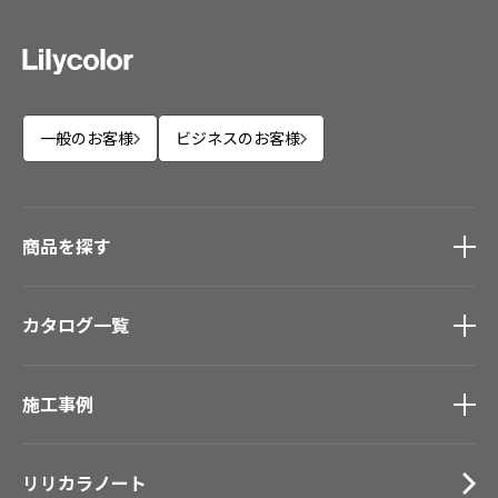
一般のお客様
ビジネスのお客様
商品を探す
商品を探す
トップ
カタログ一覧
壁紙
カーテン
カタログ一覧
トップ
床材
施工事例
壁紙
ブランド・コレクション
カーテン
Lilycolor Coordinate 着せ替えシミュレーション
施工事例
トップ
床材
デジタル・デコ インクジェットプリント
リリカラノート
医療・福祉施設
サステナブル商品