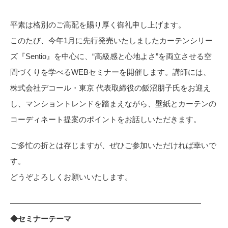
カーテン
カタログ一覧 トップ
床材
平素は格別のご高配を賜り厚く御礼申し上げます。
施工事例
壁紙
このたび、今年1月に先行発売いたしましたカーテンシリー
カーテン
ブランド・コレクション
施工事例 トップ
ズ『Sentio』を中心に、“高級感と心地よさ”を両立させる空
床材
Lilycolor Coordinate 着せ替えシミュレーション
リリカラノート
医療・福祉施設
間づくりを学べるWEBセミナーを開催します。講師には、
ホテル・オフィス・店舗
サステナブル商品
株式会社デコール・東京 代表取締役の飯沼朋子氏をお迎え
モデルハウス
ノンワックス床タイル
ショールーム
し、マンショントレンドを踏まえながら、壁紙とカーテンの
新築戸建・マンション
壁紙機能性ガイド
コーディネート提案のポイントをお話しいただきます。​
ショールーム トップ
#リリカラのある暮らし
お客様サポート
東京ショールーム
ご多忙の折とは存じますが、ぜひご参加いただければ幸いで
大阪ショールーム
お客様サポート トップ
す。​
福岡ショールーム
よくあるご質問
資料ダウンロード
どうぞよろしくお願いいたします。​
横浜ショールーム
画像ダウンロード
広島ショールーム
動画一覧
—————————————————————————
仙台ショールーム
非住宅案件に関するお問い合わせ
お手入れ便利帳
◆セミナーテーマ​
札幌ショールーム