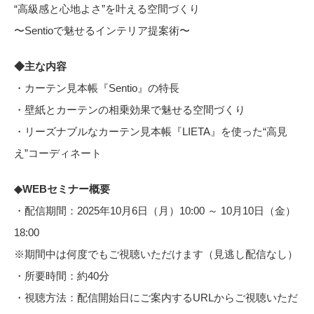
お役立ち資料
“高級感と心地よさ”を叶える空間づくり ​
お問い合わせ（一般のお客様）
事業紹介
〜Sentioで魅せるインテリア提案術〜​
サンプル・カタログ請求／お問い合わせ（ビジネスのお客様）
インテリア事業
◆主な内容​
会社情報
スペースソリューション事業
・カーテン見本帳『Sentio』の特長​
オフィスソリューション事業
会社情報
・壁紙とカーテンの相乗効果で魅せる空間づくり​
ファシリティソリューション事業
IR情報
・リーズナブルなカーテン見本帳『LIETA』を使った“高見
不動産投資開発事業
採用情報
え”コーディネート​
◆WEBセミナー概要
・配信期間：2025年10月6日（月）10:00 ～ 10月10日（金）
お知らせ
プライバシーポリシー
サイトマップ
関連団体リンク集
18:00​
※期間中は何度でもご視聴いただけます（見逃し配信なし）​
・所要時間：約40分​
EN
CN
・視聴方法：配信開始日にご案内するURLからご視聴いただ