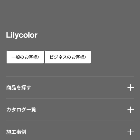
一般のお客様
ビジネスのお客様
商品を探す
商品を探す
トップ
カタログ一覧
壁紙
カーテン
カタログ一覧
トップ
床材
施工事例
壁紙
ブランド・コレクション
カーテン
Lilycolor Coordinate 着せ替えシミュレーション