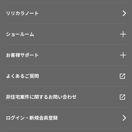
施工事例
トップ
床材
デジタル・デコ インクジェットプリント
リリカラノート
医療・福祉施設
サステナブル商品
ホテル・オフィス・店舗
ノンワックス床タイル
モデルハウス
壁紙機能性ガイド
ショールーム
新築戸建・マンション
#リリカラのある暮らし
ショールーム
トップ
お客様サポート
東京ショールーム
大阪ショールーム
お客様サポート
トップ
福岡ショールーム
よくあるご質問
資料ダウンロード
横浜ショールーム
画像ダウンロード
広島ショールーム
動画一覧
仙台ショールーム
非住宅案件に関するお問い合わせ
お手入れ便利帳
札幌ショールーム
お役立ち資料
お問い合わせ（一般のお客様）
ログイン・新規会員登録
サンプル・カタログ請求／お問い合わせ（ビジネスのお客様）