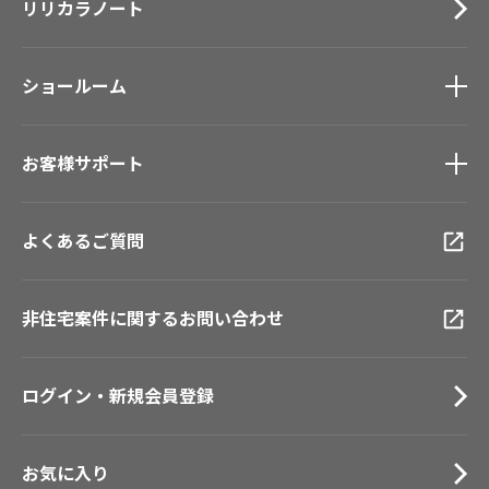
お役立ち資料
リリカラノート
医療・福祉施設
サステナブル商品
お問い合わせ（一般のお客様）
ホテル・オフィス・店舗
ノンワックス床タイル
事業紹介
モデルハウス
壁紙機能性ガイド
サンプル・カタログ請求／お問い合わせ（ビジネスのお客様）
ショールーム
新築戸建・マンション
インテリア事業
#リリカラのある暮らし
会社情報
スペースソリューション事業
ショールーム
トップ
オフィスソリューション事業
お客様サポート
東京ショールーム
会社情報
ファシリティソリューション事業
大阪ショールーム
IR情報
不動産投資開発事業
お客様サポート
トップ
福岡ショールーム
採用情報
よくあるご質問
資料ダウンロード
横浜ショールーム
画像ダウンロード
広島ショールーム
動画一覧
仙台ショールーム
非住宅案件に関するお問い合わせ
お手入れ便利帳
札幌ショールーム
お知らせ
プライバシーポリシー
サイトマップ
関連団体リンク集
お役立ち資料
お問い合わせ（一般のお客様）
ログイン・新規会員登録
サンプル・カタログ請求／お問い合わせ（ビジネスのお客様）
EN
CN
お気に入り