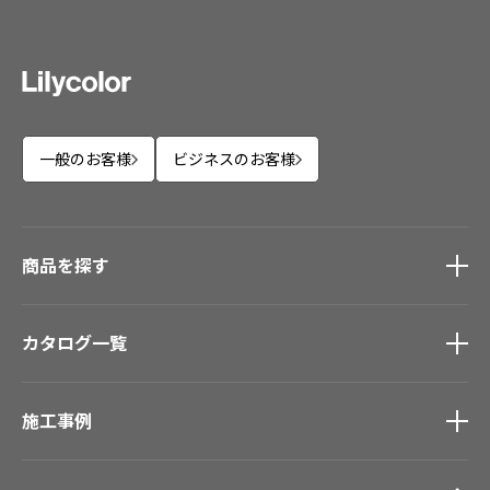
カーテン
カタログ一覧 トップ
床材
施工事例
壁紙
カーテン
ブランド・コレクション
施工事例 トップ
床材
Lilycolor Coordinate 着せ替えシミュレーション
リリカラノート
医療・福祉施設
デジタル・デコ インクジェットプリント
一般のお客様
ビジネスのお客様
ホテル・オフィス・店舗
サステナブル商品
モデルハウス
ノンワックス床タイル
ショールーム
新築戸建・マンション
壁紙機能性ガイド
商品を探す
ショールーム トップ
#リリカラのある暮らし
お客様サポート
東京ショールーム
商品を探す
トップ
大阪ショールーム
カタログ一覧
壁紙
お客様サポート トップ
福岡ショールーム
カーテン
よくあるご質問
資料ダウンロード
横浜ショールーム
カタログ一覧
トップ
床材
画像ダウンロード
広島ショールーム
施工事例
壁紙
ブランド・コレクション
動画一覧
仙台ショールーム
カーテン
Lilycolor Coordinate 着せ替えシミュレーション
非住宅案件に関するお問い合わせ
お手入れ便利帳
施工事例
トップ
床材
デジタル・デコ インクジェットプリント
札幌ショールーム