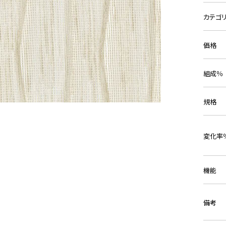
カテゴ
価格
組成％
規格
変化率
機能
備考