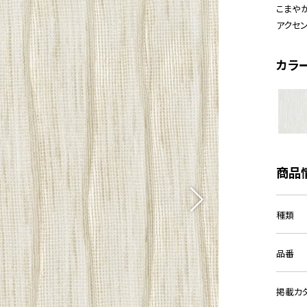
こまや
アクセン
カラ
商品
種類
品番
掲載カ