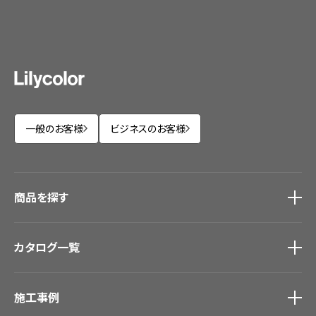
一般のお客様
ビジネスのお客様
商品を探す
商品を探す
トップ
カタログ一覧
壁紙
カーテン
カタログ一覧
トップ
床材
施工事例
壁紙
ブランド・コレクション
カーテン
Lilycolor Coordinate 着せ替えシミュレーション