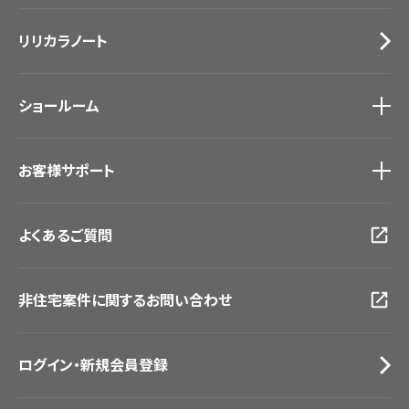
施工事例
トップ
床材
デジタル・デコ インクジェットプリント
リリカラノート
医療・福祉施設
サステナブル商品
ホテル・オフィス・店舗
ノンワックス床タイル
モデルハウス
壁紙機能性ガイド
ショールーム
新築戸建・マンション
#リリカラのある暮らし
ショールーム
トップ
お客様サポート
東京ショールーム
大阪ショールーム
お客様サポート
トップ
福岡ショールーム
よくあるご質問
資料ダウンロード
横浜ショールーム
画像ダウンロード
広島ショールーム
動画一覧
仙台ショールーム
非住宅案件に関するお問い合わせ
お手入れ便利帳
札幌ショールーム
お役立ち資料
お問い合わせ（一般のお客様）
ログイン・新規会員登録
サンプル・カタログ請求／お問い合わせ（ビジネスのお客様）