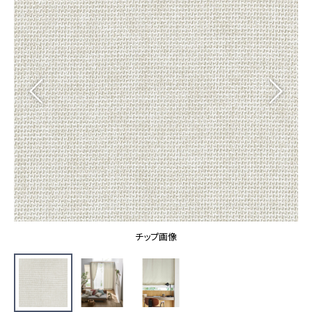
カーテン
カタログ一覧 トップ
床材
施工事例
壁紙
カーテン
ブランド・コレクション
施工事例 トップ
床材
Lilycolor Coordinate 着せ替えシミュレーション
リリカラノート
医療・福祉施設
ホテル・オフィス・店舗
サステナブル商品
モデルハウス
ノンワックス床タイル
ショールーム
新築戸建・マンション
壁紙機能性ガイド
ショールーム トップ
#リリカラのある暮らし
お客様サポート
東京ショールーム
大阪ショールーム
お客様サポート トップ
福岡ショールーム
チップ画像
よくあるご質問
資料ダウンロード
横浜ショールーム
画像ダウンロード
広島ショールーム
動画一覧
仙台ショールーム
非住宅案件に関するお問い合わせ
お手入れ便利帳
札幌ショールーム