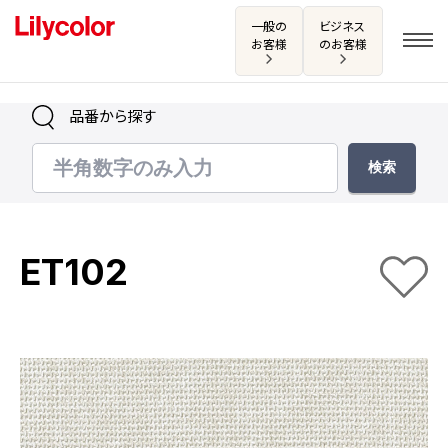
一般の
ビジネス
お客様
のお客様
品番から探す
ログイン・新規会員登録
サンプル・カタログ請求／お問い合わせ
ET102
お気に入り
商品を探す
商品を探す トップ
カタログ一覧
壁紙