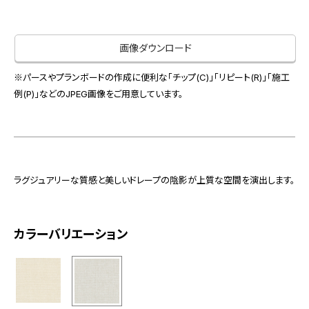
お役立ち資料
お問い合わせ（一般のお客様）
事業紹介
サンプル・カタログ請求／お問い合わせ（ビジネスのお客様）
画像ダウンロード
インテリア事業
会社情報
スペースソリューション事業
※パースやプランボードの作成に便利な「チップ(C)」「リピート(R)」「施工
オフィスソリューション事業
例(P)」などのJPEG画像をご用意しています。
会社情報
ファシリティソリューション事業
IR情報
不動産投資開発事業
採用情報
ラグジュアリーな質感と美しいドレープの陰影が上質な空間を演出します。
お知らせ
プライバシーポリシー
サイトマップ
関連団体リンク集
カラーバリエーション
EN
CN