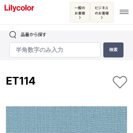
一般の
ビジネス
お客様
のお客様
品番から探す
ログイン・新規会員登録
サンプル・カタログ請求／お問い合わせ
ET114
お気に入り
商品を探す
商品を探す トップ
カタログ一覧
壁紙