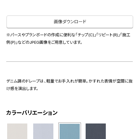
お役立ち資料
お問い合わせ（一般のお客様）
事業紹介
サンプル・カタログ請求／お問い合わせ（ビジネスのお客様）
画像ダウンロード
インテリア事業
会社情報
スペースソリューション事業
※パースやプランボードの作成に便利な「チップ(C)」「リピート(R)」「施工
オフィスソリューション事業
例(P)」などのJPEG画像をご用意しています。
会社情報
ファシリティソリューション事業
IR情報
不動産投資開発事業
採用情報
デニム調のドレープは、軽量でお手入れが簡単。かすれた表情が空間に抜
け感を演出します。
お知らせ
プライバシーポリシー
サイトマップ
関連団体リンク集
カラーバリエーション
EN
CN