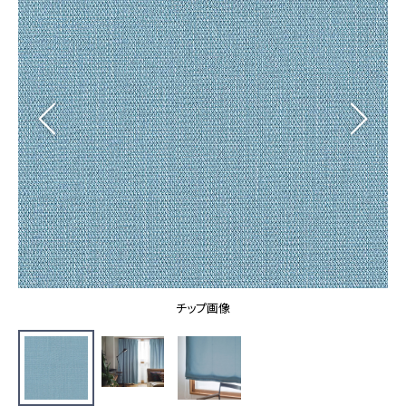
カーテン
カタログ一覧 トップ
床材
施工事例
壁紙
カーテン
ブランド・コレクション
施工事例 トップ
床材
Lilycolor Coordinate 着せ替えシミュレーション
リリカラノート
医療・福祉施設
ホテル・オフィス・店舗
サステナブル商品
モデルハウス
ノンワックス床タイル
ショールーム
新築戸建・マンション
壁紙機能性ガイド
ショールーム トップ
#リリカラのある暮らし
お客様サポート
東京ショールーム
大阪ショールーム
お客様サポート トップ
福岡ショールーム
チップ画像
よくあるご質問
資料ダウンロード
横浜ショールーム
画像ダウンロード
広島ショールーム
動画一覧
仙台ショールーム
非住宅案件に関するお問い合わせ
お手入れ便利帳
札幌ショールーム