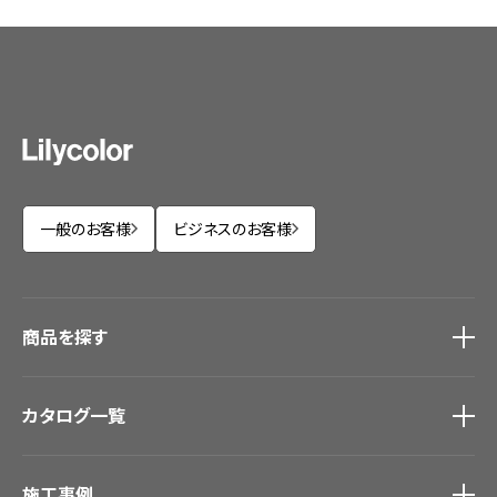
一般のお客様
ビジネスのお客様
商品を探す
商品を探す
トップ
カタログ一覧
壁紙
カーテン
カタログ一覧
トップ
床材
施工事例
壁紙
ブランド・コレクション