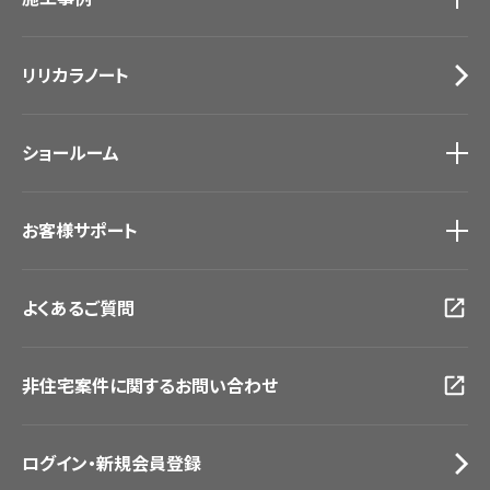
カーテン
Lilycolor Coordinate 着せ替えシミュレーション
施工事例
トップ
床材
デジタル・デコ インクジェットプリント
リリカラノート
医療・福祉施設
サステナブル商品
ホテル・オフィス・店舗
ノンワックス床タイル
モデルハウス
壁紙機能性ガイド
ショールーム
新築戸建・マンション
#リリカラのある暮らし
ショールーム
トップ
お客様サポート
東京ショールーム
大阪ショールーム
お客様サポート
トップ
福岡ショールーム
よくあるご質問
資料ダウンロード
横浜ショールーム
画像ダウンロード
広島ショールーム
動画一覧
仙台ショールーム
非住宅案件に関するお問い合わせ
お手入れ便利帳
札幌ショールーム
お役立ち資料
お問い合わせ（一般のお客様）
ログイン・新規会員登録
サンプル・カタログ請求／お問い合わせ（ビジネスのお客様）