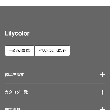
一般のお客様
ビジネスのお客様
商品を探す
商品を探す
トップ
カタログ一覧
壁紙
カーテン
カタログ一覧
トップ
床材
施工事例
壁紙
ブランド・コレクション