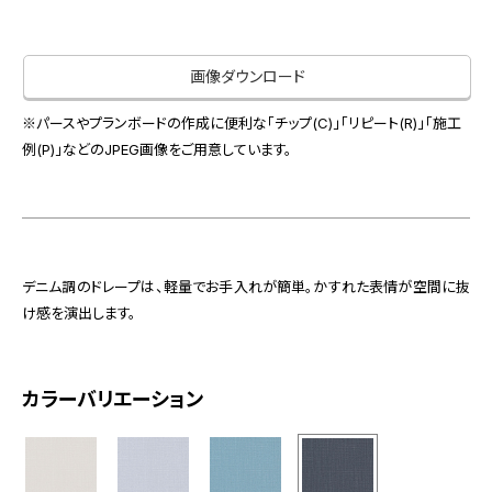
お役立ち資料
お問い合わせ（一般のお客様）
事業紹介
サンプル・カタログ請求／お問い合わせ（ビジネスのお客様）
画像ダウンロード
インテリア事業
会社情報
スペースソリューション事業
※パースやプランボードの作成に便利な「チップ(C)」「リピート(R)」「施工
オフィスソリューション事業
例(P)」などのJPEG画像をご用意しています。
会社情報
ファシリティソリューション事業
IR情報
不動産投資開発事業
採用情報
デニム調のドレープは、軽量でお手入れが簡単。かすれた表情が空間に抜
け感を演出します。
お知らせ
プライバシーポリシー
サイトマップ
関連団体リンク集
カラーバリエーション
EN
CN