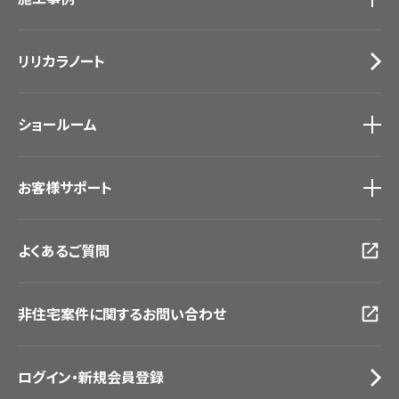
カーテン
Lilycolor Coordinate 着せ替えシミュレーション
施工事例
トップ
床材
デジタル・デコ インクジェットプリント
リリカラノート
医療・福祉施設
サステナブル商品
ホテル・オフィス・店舗
ノンワックス床タイル
モデルハウス
壁紙機能性ガイド
ショールーム
新築戸建・マンション
#リリカラのある暮らし
ショールーム
トップ
お客様サポート
東京ショールーム
大阪ショールーム
お客様サポート
トップ
福岡ショールーム
よくあるご質問
資料ダウンロード
横浜ショールーム
画像ダウンロード
広島ショールーム
動画一覧
仙台ショールーム
非住宅案件に関するお問い合わせ
お手入れ便利帳
札幌ショールーム
お役立ち資料
お問い合わせ（一般のお客様）
ログイン・新規会員登録
サンプル・カタログ請求／お問い合わせ（ビジネスのお客様）