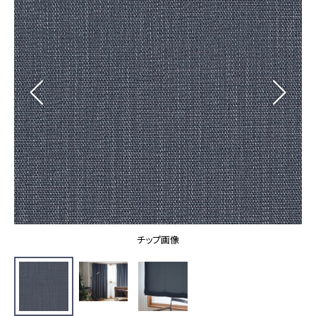
カーテン
カタログ一覧 トップ
床材
施工事例
壁紙
カーテン
ブランド・コレクション
施工事例 トップ
床材
Lilycolor Coordinate 着せ替えシミュレーション
リリカラノート
医療・福祉施設
ホテル・オフィス・店舗
サステナブル商品
モデルハウス
ノンワックス床タイル
ショールーム
新築戸建・マンション
壁紙機能性ガイド
ショールーム トップ
#リリカラのある暮らし
お客様サポート
東京ショールーム
大阪ショールーム
お客様サポート トップ
福岡ショールーム
チップ画像
よくあるご質問
資料ダウンロード
横浜ショールーム
画像ダウンロード
広島ショールーム
動画一覧
仙台ショールーム
非住宅案件に関するお問い合わせ
お手入れ便利帳
札幌ショールーム