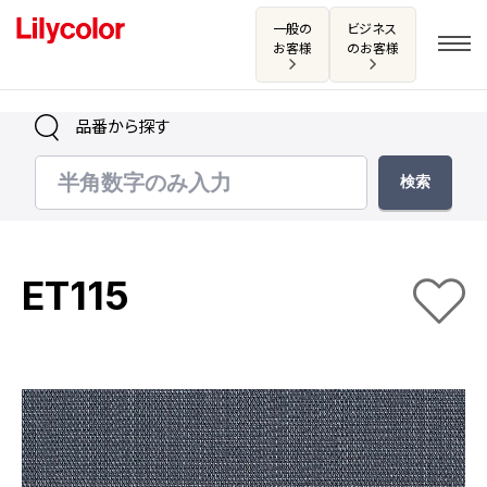
一般の
ビジネス
お客様
のお客様
品番から探す
ログイン・新規会員登録
サンプル・カタログ請求／お問い合わせ
ET115
お気に入り
商品を探す
商品を探す トップ
カタログ一覧
壁紙