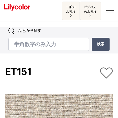
一般の
ビジネス
お客様
のお客様
品番から探す
ログイン・新規会員登録
サンプル・カタログ請求／お問い合わせ
ET151
お気に入り
商品を探す
商品を探す トップ
カタログ一覧
壁紙