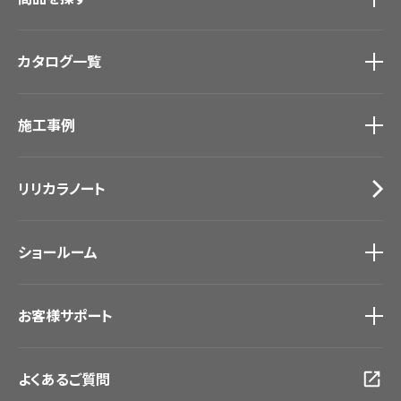
商品を探す
トップ
カタログ一覧
壁紙
カーテン
カタログ一覧
トップ
床材
施工事例
壁紙
ブランド・コレクション
カーテン
Lilycolor Coordinate 着せ替えシミュレーション
施工事例
トップ
床材
デジタル・デコ インクジェットプリント
リリカラノート
医療・福祉施設
サステナブル商品
ホテル・オフィス・店舗
ノンワックス床タイル
モデルハウス
壁紙機能性ガイド
ショールーム
新築戸建・マンション
#リリカラのある暮らし
ショールーム
トップ
お客様サポート
東京ショールーム
大阪ショールーム
お客様サポート
トップ
福岡ショールーム
よくあるご質問
資料ダウンロード
横浜ショールーム
画像ダウンロード