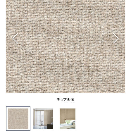
カーテン
カタログ一覧 トップ
床材
施工事例
壁紙
カーテン
ブランド・コレクション
施工事例 トップ
床材
Lilycolor Coordinate 着せ替えシミュレーション
リリカラノート
医療・福祉施設
ホテル・オフィス・店舗
サステナブル商品
モデルハウス
ノンワックス床タイル
ショールーム
新築戸建・マンション
壁紙機能性ガイド
ショールーム トップ
#リリカラのある暮らし
お客様サポート
東京ショールーム
大阪ショールーム
お客様サポート トップ
福岡ショールーム
チップ画像
よくあるご質問
資料ダウンロード
横浜ショールーム
画像ダウンロード
広島ショールーム
動画一覧
仙台ショールーム
非住宅案件に関するお問い合わせ
お手入れ便利帳
札幌ショールーム