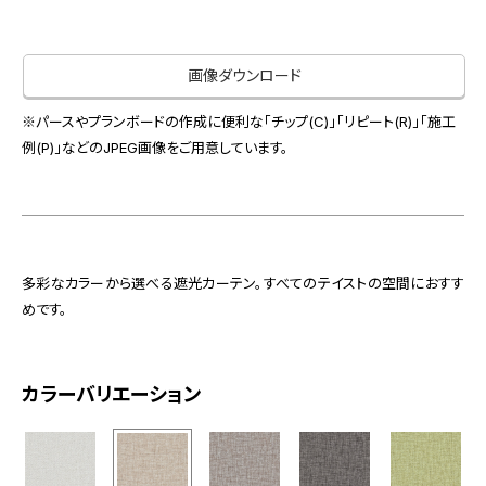
お役立ち資料
お問い合わせ（一般のお客様）
事業紹介
サンプル・カタログ請求／お問い合わせ（ビジネスのお客様）
画像ダウンロード
インテリア事業
会社情報
スペースソリューション事業
※パースやプランボードの作成に便利な「チップ(C)」「リピート(R)」「施工
オフィスソリューション事業
例(P)」などのJPEG画像をご用意しています。
会社情報
ファシリティソリューション事業
IR情報
不動産投資開発事業
採用情報
多彩なカラーから選べる遮光カーテン。すべてのテイストの空間におすす
めです。
お知らせ
プライバシーポリシー
サイトマップ
関連団体リンク集
カラーバリエーション
EN
CN