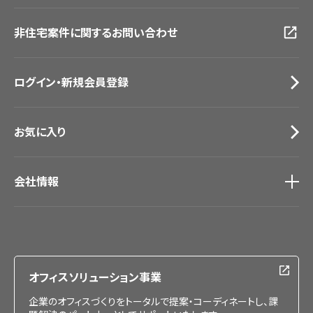
広島ショールーム
動画一覧
仙台ショールーム
非住宅案件に関するお問い合わせ
お手入れ便利帳
札幌ショールーム
お役立ち資料
お問い合わせ（一般のお客様）
ログイン・新規会員登録
サンプル・カタログ請求／お問い合わせ（ビジネスのお客様）
お気に入り
会社情報
会社情報
IR情報
採用情報
オフィスソリューション事業
企業のオフィスづくりをトータルで提案・コーディネートし、課