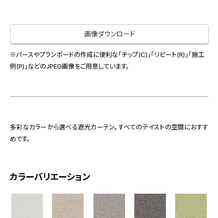
お役立ち資料
お問い合わせ（一般のお客様）
事業紹介
サンプル・カタログ請求／お問い合わせ（ビジネスのお客様）
画像ダウンロード
インテリア事業
会社情報
スペースソリューション事業
※パースやプランボードの作成に便利な「チップ(C)」「リピート(R)」「施工
オフィスソリューション事業
例(P)」などのJPEG画像をご用意しています。
会社情報
ファシリティソリューション事業
IR情報
不動産投資開発事業
採用情報
多彩なカラーから選べる遮光カーテン。すべてのテイストの空間におすす
めです。
お知らせ
プライバシーポリシー
サイトマップ
関連団体リンク集
カラーバリエーション
EN
CN