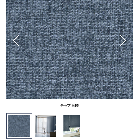
カーテン
カタログ一覧 トップ
床材
施工事例
壁紙
カーテン
ブランド・コレクション
施工事例 トップ
床材
Lilycolor Coordinate 着せ替えシミュレーション
リリカラノート
医療・福祉施設
ホテル・オフィス・店舗
サステナブル商品
モデルハウス
ノンワックス床タイル
ショールーム
新築戸建・マンション
壁紙機能性ガイド
ショールーム トップ
#リリカラのある暮らし
お客様サポート
東京ショールーム
大阪ショールーム
お客様サポート トップ
福岡ショールーム
チップ画像
よくあるご質問
資料ダウンロード
横浜ショールーム
画像ダウンロード
広島ショールーム
動画一覧
仙台ショールーム
非住宅案件に関するお問い合わせ
お手入れ便利帳
札幌ショールーム