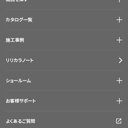
商品を探す
トップ
カタログ一覧
壁紙
カーテン
カタログ一覧
トップ
床材
施工事例
壁紙
ブランド・コレクション
カーテン
Lilycolor Coordinate 着せ替えシミュレーション
施工事例
トップ
床材
デジタル・デコ インクジェットプリント
リリカラノート
医療・福祉施設
サステナブル商品
ホテル・オフィス・店舗
ノンワックス床タイル
モデルハウス
壁紙機能性ガイド
ショールーム
新築戸建・マンション
#リリカラのある暮らし
ショールーム
トップ
お客様サポート
東京ショールーム
大阪ショールーム
お客様サポート
トップ
福岡ショールーム
よくあるご質問
資料ダウンロード
横浜ショールーム
画像ダウンロード