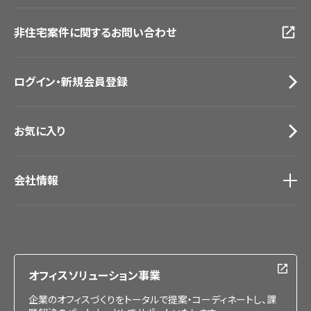
広島ショールーム
動画一覧
仙台ショールーム
非住宅案件に関するお問い合わせ
お手入れ便利帳
札幌ショールーム
お役立ち資料
お問い合わせ（一般のお客様）
ログイン・新規会員登録
サンプル・カタログ請求／お問い合わせ（ビジネスのお客様）
お気に入り
会社情報
会社情報
IR情報
採用情報
オフィスソリューション事業
企業のオフィスづくりをトータルで提案・コーディネートし、課