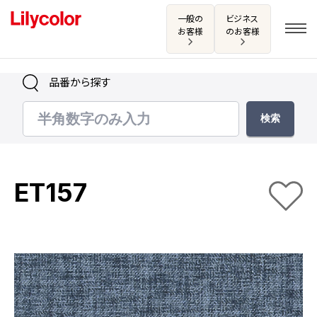
一般の
ビジネス
お客様
のお客様
品番から探す
ログイン・新規会員登録
サンプル・カタログ請求／お問い合わせ
ET157
お気に入り
商品を探す
商品を探す トップ
カタログ一覧
壁紙