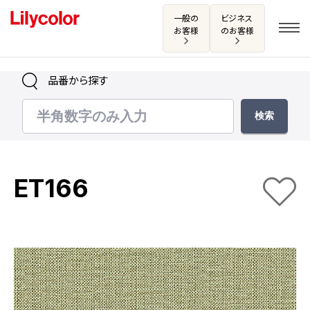
一般の
ビジネス
お客様
のお客様
品番から探す
ログイン・新規会員登録
サンプル・カタログ請求／お問い合わせ
ET166
お気に入り
商品を探す
商品を探す トップ
カタログ一覧
壁紙