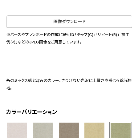
お役立ち資料
お問い合わせ（一般のお客様）
事業紹介
サンプル・カタログ請求／お問い合わせ（ビジネスのお客様）
画像ダウンロード
インテリア事業
会社情報
スペースソリューション事業
※パースやプランボードの作成に便利な「チップ(C)」「リピート(R)」「施工
オフィスソリューション事業
例(P)」などのJPEG画像をご用意しています。
会社情報
ファシリティソリューション事業
IR情報
不動産投資開発事業
採用情報
糸のミックス感と深みのカラー、さりげない光沢に上質さを感じる遮光無
地。
お知らせ
プライバシーポリシー
サイトマップ
関連団体リンク集
カラーバリエーション
EN
CN