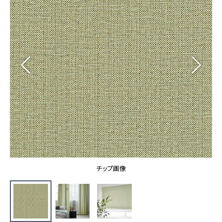
カーテン
カタログ一覧 トップ
床材
施工事例
壁紙
カーテン
ブランド・コレクション
施工事例 トップ
床材
Lilycolor Coordinate 着せ替えシミュレーション
リリカラノート
医療・福祉施設
ホテル・オフィス・店舗
サステナブル商品
モデルハウス
ノンワックス床タイル
ショールーム
新築戸建・マンション
壁紙機能性ガイド
ショールーム トップ
#リリカラのある暮らし
お客様サポート
東京ショールーム
大阪ショールーム
お客様サポート トップ
福岡ショールーム
チップ画像
よくあるご質問
資料ダウンロード
横浜ショールーム
画像ダウンロード
広島ショールーム
動画一覧
仙台ショールーム
非住宅案件に関するお問い合わせ
お手入れ便利帳
札幌ショールーム