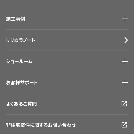
カーテン
カタログ一覧
トップ
床材
施工事例
壁紙
ブランド・コレクション
カーテン
Lilycolor Coordinate 着せ替えシミュレーション
施工事例
トップ
床材
デジタル・デコ インクジェットプリント
リリカラノート
医療・福祉施設
サステナブル商品
ホテル・オフィス・店舗
ノンワックス床タイル
モデルハウス
壁紙機能性ガイド
ショールーム
新築戸建・マンション
#リリカラのある暮らし
ショールーム
トップ
お客様サポート
東京ショールーム
大阪ショールーム
お客様サポート
トップ
福岡ショールーム
よくあるご質問
資料ダウンロード
横浜ショールーム
画像ダウンロード
広島ショールーム
動画一覧
仙台ショールーム
非住宅案件に関するお問い合わせ
お手入れ便利帳
札幌ショールーム
お役立ち資料