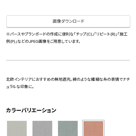
お役立ち資料
お問い合わせ（一般のお客様）
事業紹介
サンプル・カタログ請求／お問い合わせ（ビジネスのお客様）
画像ダウンロード
インテリア事業
会社情報
スペースソリューション事業
※パースやプランボードの作成に便利な「チップ(C)」「リピート(R)」「施工
オフィスソリューション事業
例(P)」などのJPEG画像をご用意しています。
会社情報
ファシリティソリューション事業
IR情報
不動産投資開発事業
採用情報
北欧インテリアにおすすめの無地遮光。綿のような繊細な糸の表情でナチ
ュラルな印象に。
お知らせ
プライバシーポリシー
サイトマップ
関連団体リンク集
カラーバリエーション
EN
CN