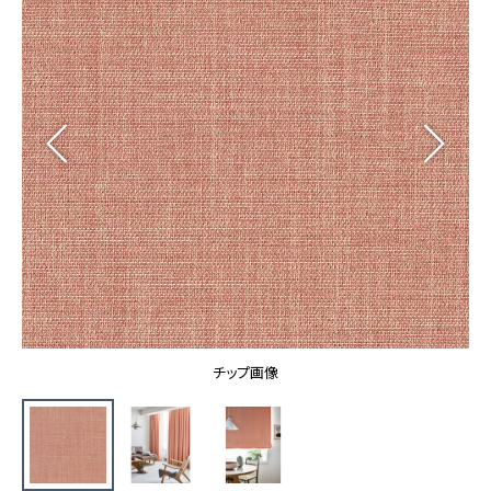
カーテン
カタログ一覧 トップ
床材
施工事例
壁紙
カーテン
ブランド・コレクション
施工事例 トップ
床材
Lilycolor Coordinate 着せ替えシミュレーション
リリカラノート
医療・福祉施設
ホテル・オフィス・店舗
サステナブル商品
モデルハウス
ノンワックス床タイル
ショールーム
新築戸建・マンション
壁紙機能性ガイド
ショールーム トップ
#リリカラのある暮らし
お客様サポート
東京ショールーム
大阪ショールーム
お客様サポート トップ
福岡ショールーム
チップ画像
よくあるご質問
資料ダウンロード
横浜ショールーム
画像ダウンロード
広島ショールーム
動画一覧
仙台ショールーム
非住宅案件に関するお問い合わせ
お手入れ便利帳
札幌ショールーム