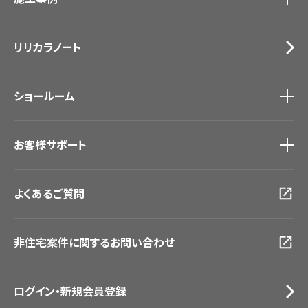
カーテン
Lilycolor Coordinate 着せ替えシミュレーション
施工事例
トップ
床材
デジタル・デコ インクジェットプリント
リリカラノート
医療・福祉施設
サステナブル商品
ホテル・オフィス・店舗
ノンワックス床タイル
モデルハウス
壁紙機能性ガイド
ショールーム
新築戸建・マンション
#リリカラのある暮らし
ショールーム
トップ
お客様サポート
東京ショールーム
大阪ショールーム
お客様サポート
トップ
福岡ショールーム
よくあるご質問
資料ダウンロード
横浜ショールーム
画像ダウンロード
広島ショールーム
動画一覧
仙台ショールーム
非住宅案件に関するお問い合わせ
お手入れ便利帳
札幌ショールーム
お役立ち資料
お問い合わせ（一般のお客様）
ログイン・新規会員登録
サンプル・カタログ請求／お問い合わせ（ビジネスのお客様）