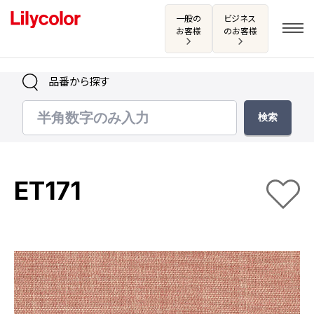
一般の
ビジネス
お客様
のお客様
品番から探す
ログイン・新規会員登録
サンプル・カタログ請求／お問い合わせ
ET171
お気に入り
商品を探す
商品を探す トップ
カタログ一覧
壁紙