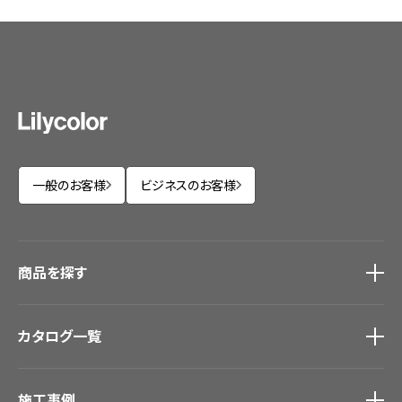
一般のお客様
ビジネスのお客様
商品を探す
商品を探す
トップ
カタログ一覧
壁紙
カーテン
カタログ一覧
トップ
床材
施工事例
壁紙
ブランド・コレクション