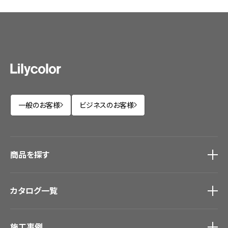
一般のお客様
ビジネスのお客様
商品を探す
商品を探す
トップ
カタログ一覧
壁紙
カーテン
カタログ一覧
トップ
床材
施工事例
壁紙
ブランド・コレクション