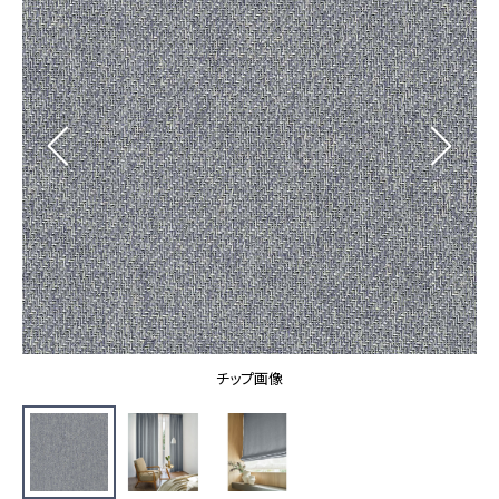
カーテン
カタログ一覧 トップ
床材
施工事例
壁紙
カーテン
ブランド・コレクション
施工事例 トップ
床材
Lilycolor Coordinate 着せ替えシミュレーション
リリカラノート
医療・福祉施設
ホテル・オフィス・店舗
サステナブル商品
モデルハウス
ノンワックス床タイル
ショールーム
新築戸建・マンション
壁紙機能性ガイド
ショールーム トップ
#リリカラのある暮らし
お客様サポート
東京ショールーム
大阪ショールーム
お客様サポート トップ
福岡ショールーム
チップ画像
よくあるご質問
資料ダウンロード
横浜ショールーム
画像ダウンロード
広島ショールーム
動画一覧
仙台ショールーム
非住宅案件に関するお問い合わせ
お手入れ便利帳
札幌ショールーム