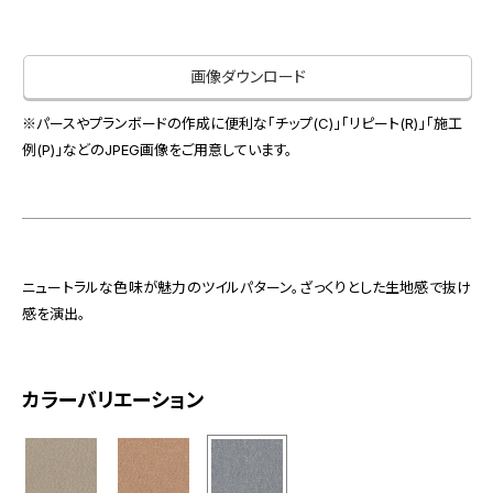
お役立ち資料
お問い合わせ（一般のお客様）
事業紹介
サンプル・カタログ請求／お問い合わせ（ビジネスのお客様）
画像ダウンロード
インテリア事業
会社情報
スペースソリューション事業
※パースやプランボードの作成に便利な「チップ(C)」「リピート(R)」「施工
オフィスソリューション事業
例(P)」などのJPEG画像をご用意しています。
会社情報
ファシリティソリューション事業
IR情報
不動産投資開発事業
採用情報
ニュートラルな色味が魅力のツイルパターン。ざっくりとした生地感で抜け
感を演出。
お知らせ
プライバシーポリシー
サイトマップ
関連団体リンク集
カラーバリエーション
EN
CN