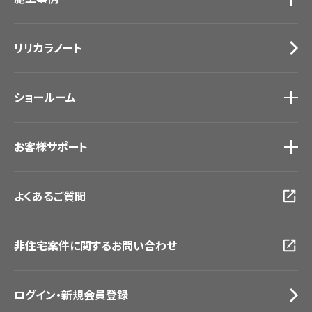
カーテン
Lilycolor Coordinate 着せ替えシミュレーション
施工事例
トップ
床材
デジタル・デコ インクジェットプリント
リリカラノート
医療・福祉施設
サステナブル商品
ホテル・オフィス・店舗
ノンワックス床タイル
モデルハウス
壁紙機能性ガイド
ショールーム
新築戸建・マンション
#リリカラのある暮らし
ショールーム
トップ
お客様サポート
東京ショールーム
大阪ショールーム
お客様サポート
トップ
福岡ショールーム
よくあるご質問
資料ダウンロード
横浜ショールーム
画像ダウンロード
広島ショールーム
動画一覧
仙台ショールーム
非住宅案件に関するお問い合わせ
お手入れ便利帳
札幌ショールーム
お役立ち資料
お問い合わせ（一般のお客様）
ログイン・新規会員登録
サンプル・カタログ請求／お問い合わせ（ビジネスのお客様）