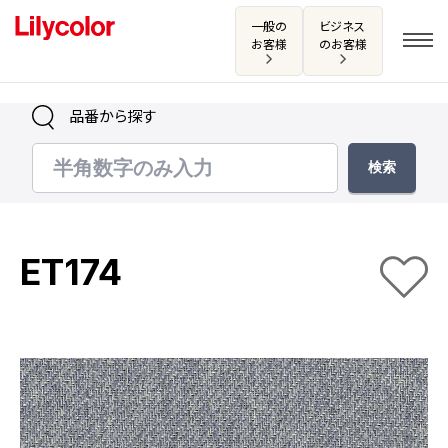
一般の
ビジネス
お客様
のお客様
品番から探す
ログイン・新規会員登録
サンプル・カタログ請求／お問い合わせ
ET174
お気に入り
商品を探す
商品を探す トップ
カタログ一覧
壁紙