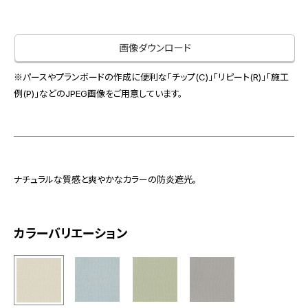
お役立ち資料
お問い合わせ（一般のお客様）
事業紹介
サンプル・カタログ請求／お問い合わせ（ビジネスのお客様）
画像ダウンロード
インテリア事業
会社情報
スペースソリューション事業
※パースやプランボードの作成に便利な「チップ(C)」「リピート(R)」「施工
オフィスソリューション事業
例(P)」などのJPEG画像をご用意しています。
会社情報
ファシリティソリューション事業
IR情報
不動産投資開発事業
採用情報
ナチュラルな質感と爽やかなカラーの防炎遮光。
お知らせ
プライバシーポリシー
サイトマップ
関連団体リンク集
カラーバリエーション
EN
CN