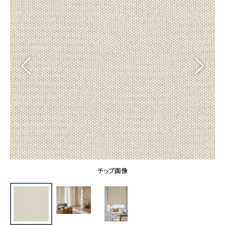
カーテン
カタログ一覧 トップ
床材
施工事例
壁紙
カーテン
ブランド・コレクション
施工事例 トップ
床材
Lilycolor Coordinate 着せ替えシミュレーション
リリカラノート
医療・福祉施設
ホテル・オフィス・店舗
サステナブル商品
モデルハウス
ノンワックス床タイル
ショールーム
新築戸建・マンション
壁紙機能性ガイド
ショールーム トップ
#リリカラのある暮らし
お客様サポート
東京ショールーム
大阪ショールーム
お客様サポート トップ
福岡ショールーム
チップ画像
よくあるご質問
資料ダウンロード
横浜ショールーム
画像ダウンロード
広島ショールーム
動画一覧
仙台ショールーム
非住宅案件に関するお問い合わせ
お手入れ便利帳
札幌ショールーム