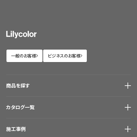
一般のお客様
ビジネスのお客様
商品を探す
商品を探す
トップ
カタログ一覧
壁紙
カーテン
カタログ一覧
トップ
床材
施工事例
壁紙
ブランド・コレクション
カーテン
Lilycolor Coordinate 着せ替えシミュレーション