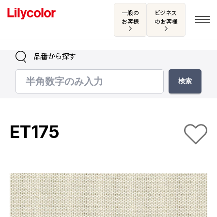
一般の
ビジネス
お客様
のお客様
品番から探す
ログイン・新規会員登録
サンプル・カタログ請求／お問い合わせ
ET175
お気に入り
商品を探す
商品を探す トップ
カタログ一覧
壁紙