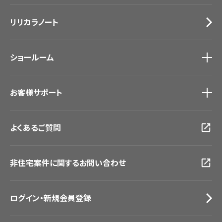
施工事例
トップ
床材
デジタル・デコ インクジェットプリント
リリカラノート
医療・福祉施設
サステナブル商品
ホテル・オフィス・店舗
ノンワックス床タイル
モデルハウス
壁紙機能性ガイド
ショールーム
新築戸建・マンション
#リリカラのある暮らし
ショールーム
トップ
お客様サポート
東京ショールーム
大阪ショールーム
お客様サポート
トップ
福岡ショールーム
よくあるご質問
資料ダウンロード
横浜ショールーム
画像ダウンロード
広島ショールーム
動画一覧
仙台ショールーム
非住宅案件に関するお問い合わせ
お手入れ便利帳
札幌ショールーム
お役立ち資料
お問い合わせ（一般のお客様）
ログイン・新規会員登録
サンプル・カタログ請求／お問い合わせ（ビジネスのお客様）