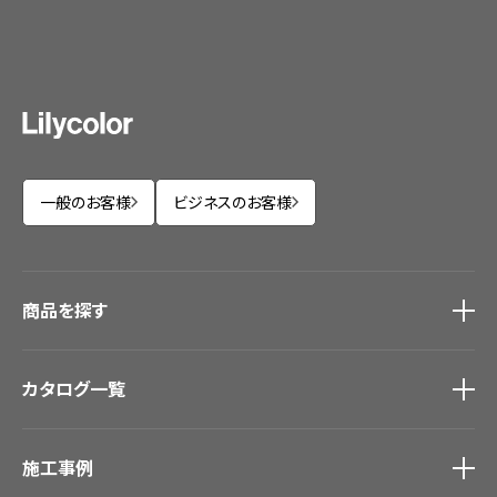
一般のお客様
ビジネスのお客様
商品を探す
商品を探す
トップ
カタログ一覧
壁紙
カーテン
カタログ一覧
トップ
床材
施工事例
壁紙
ブランド・コレクション
カーテン
Lilycolor Coordinate 着せ替えシミュレーション