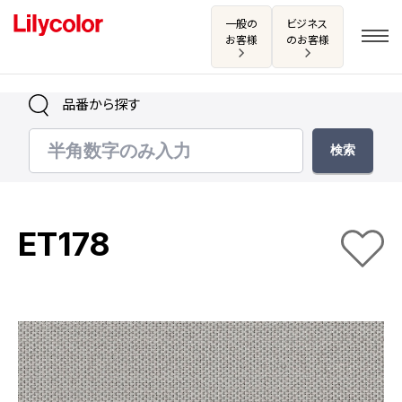
一般の
ビジネス
お客様
のお客様
品番から探す
ログイン・新規会員登録
サンプル・カタログ請求／お問い合わせ
ET178
お気に入り
商品を探す
商品を探す トップ
カタログ一覧
壁紙