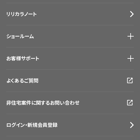
施工事例
トップ
床材
デジタル・デコ インクジェットプリント
リリカラノート
医療・福祉施設
サステナブル商品
ホテル・オフィス・店舗
ノンワックス床タイル
モデルハウス
壁紙機能性ガイド
ショールーム
新築戸建・マンション
#リリカラのある暮らし
ショールーム
トップ
お客様サポート
東京ショールーム
大阪ショールーム
お客様サポート
トップ
福岡ショールーム
よくあるご質問
資料ダウンロード
横浜ショールーム
画像ダウンロード
広島ショールーム
動画一覧
仙台ショールーム
非住宅案件に関するお問い合わせ
お手入れ便利帳
札幌ショールーム
お役立ち資料
お問い合わせ（一般のお客様）
ログイン・新規会員登録
サンプル・カタログ請求／お問い合わせ（ビジネスのお客様）