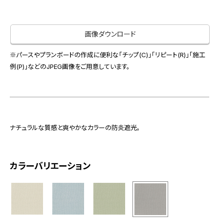
お役立ち資料
お問い合わせ（一般のお客様）
事業紹介
サンプル・カタログ請求／お問い合わせ（ビジネスのお客様）
画像ダウンロード
インテリア事業
会社情報
スペースソリューション事業
※パースやプランボードの作成に便利な「チップ(C)」「リピート(R)」「施工
オフィスソリューション事業
例(P)」などのJPEG画像をご用意しています。
会社情報
ファシリティソリューション事業
IR情報
不動産投資開発事業
採用情報
ナチュラルな質感と爽やかなカラーの防炎遮光。
お知らせ
プライバシーポリシー
サイトマップ
関連団体リンク集
カラーバリエーション
EN
CN