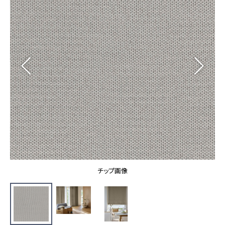
カーテン
カタログ一覧 トップ
床材
施工事例
壁紙
カーテン
ブランド・コレクション
施工事例 トップ
床材
Lilycolor Coordinate 着せ替えシミュレーション
リリカラノート
医療・福祉施設
ホテル・オフィス・店舗
サステナブル商品
モデルハウス
ノンワックス床タイル
ショールーム
新築戸建・マンション
壁紙機能性ガイド
ショールーム トップ
#リリカラのある暮らし
お客様サポート
東京ショールーム
大阪ショールーム
お客様サポート トップ
福岡ショールーム
チップ画像
よくあるご質問
資料ダウンロード
横浜ショールーム
画像ダウンロード
広島ショールーム
動画一覧
仙台ショールーム
非住宅案件に関するお問い合わせ
お手入れ便利帳
札幌ショールーム