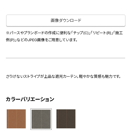
お役立ち資料
お問い合わせ（一般のお客様）
事業紹介
サンプル・カタログ請求／お問い合わせ（ビジネスのお客様）
画像ダウンロード
インテリア事業
会社情報
スペースソリューション事業
※パースやプランボードの作成に便利な「チップ(C)」「リピート(R)」「施工
オフィスソリューション事業
例(P)」などのJPEG画像をご用意しています。
会社情報
ファシリティソリューション事業
IR情報
不動産投資開発事業
採用情報
さりげないストライプが上品な遮光カーテン。軽やかな質感も魅力です。
お知らせ
プライバシーポリシー
サイトマップ
関連団体リンク集
カラーバリエーション
EN
CN