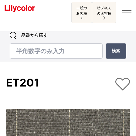
一般の
ビジネス
お客様
のお客様
品番から探す
ログイン・新規会員登録
サンプル・カタログ請求／お問い合わせ
ET201
お気に入り
商品を探す
商品を探す トップ
カタログ一覧
壁紙