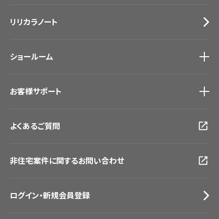
施工事例
トップ
床材
デジタル・デコ インクジェットプリント
リリカラノート
医療・福祉施設
サステナブル商品
ホテル・オフィス・店舗
ノンワックス床タイル
モデルハウス
壁紙機能性ガイド
ショールーム
新築戸建・マンション
#リリカラのある暮らし
ショールーム
トップ
お客様サポート
東京ショールーム
大阪ショールーム
お客様サポート
トップ
福岡ショールーム
よくあるご質問
資料ダウンロード
横浜ショールーム
画像ダウンロード
広島ショールーム
動画一覧
仙台ショールーム
非住宅案件に関するお問い合わせ
お手入れ便利帳
札幌ショールーム
お役立ち資料
お問い合わせ（一般のお客様）
ログイン・新規会員登録
サンプル・カタログ請求／お問い合わせ（ビジネスのお客様）