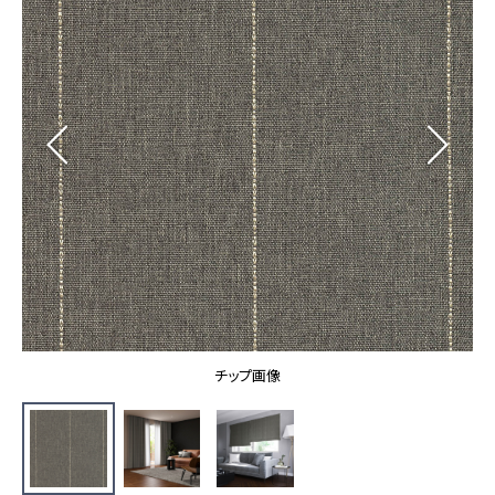
カーテン
カタログ一覧 トップ
床材
施工事例
壁紙
カーテン
ブランド・コレクション
施工事例 トップ
床材
Lilycolor Coordinate 着せ替えシミュレーション
リリカラノート
医療・福祉施設
ホテル・オフィス・店舗
サステナブル商品
モデルハウス
ノンワックス床タイル
ショールーム
新築戸建・マンション
壁紙機能性ガイド
ショールーム トップ
#リリカラのある暮らし
お客様サポート
東京ショールーム
大阪ショールーム
お客様サポート トップ
福岡ショールーム
チップ画像
よくあるご質問
資料ダウンロード
横浜ショールーム
画像ダウンロード
広島ショールーム
動画一覧
仙台ショールーム
非住宅案件に関するお問い合わせ
お手入れ便利帳
札幌ショールーム