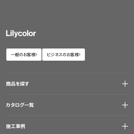
一般のお客様
ビジネスのお客様
商品を探す
商品を探す
トップ
カタログ一覧
壁紙
カーテン
カタログ一覧
トップ
床材
施工事例
壁紙
ブランド・コレクション
カーテン
Lilycolor Coordinate 着せ替えシミュレーション