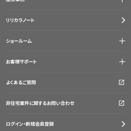
カーテン
Lilycolor Coordinate 着せ替えシミュレーション
施工事例
トップ
床材
デジタル・デコ インクジェットプリント
リリカラノート
医療・福祉施設
サステナブル商品
ホテル・オフィス・店舗
ノンワックス床タイル
モデルハウス
壁紙機能性ガイド
ショールーム
新築戸建・マンション
#リリカラのある暮らし
ショールーム
トップ
お客様サポート
東京ショールーム
大阪ショールーム
お客様サポート
トップ
福岡ショールーム
よくあるご質問
資料ダウンロード
横浜ショールーム
画像ダウンロード
広島ショールーム
動画一覧
仙台ショールーム
非住宅案件に関するお問い合わせ
お手入れ便利帳
札幌ショールーム
お役立ち資料
お問い合わせ（一般のお客様）
ログイン・新規会員登録
サンプル・カタログ請求／お問い合わせ（ビジネスのお客様）