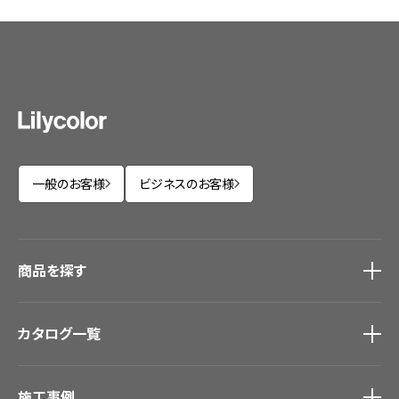
一般のお客様
ビジネスのお客様
商品を探す
商品を探す
トップ
カタログ一覧
壁紙
カーテン
カタログ一覧
トップ
床材
施工事例
壁紙
ブランド・コレクション