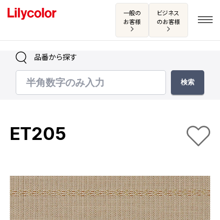
一般の
ビジネス
お客様
のお客様
品番から探す
ログイン・新規会員登録
サンプル・カタログ請求／お問い合わせ
ET205
お気に入り
商品を探す
商品を探す トップ
カタログ一覧
壁紙