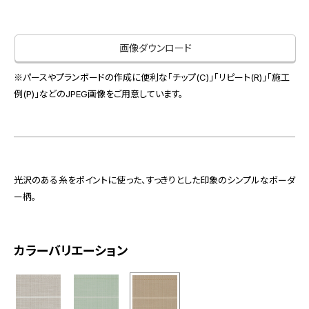
お役立ち資料
お問い合わせ（一般のお客様）
事業紹介
サンプル・カタログ請求／お問い合わせ（ビジネスのお客様）
画像ダウンロード
インテリア事業
会社情報
スペースソリューション事業
※パースやプランボードの作成に便利な「チップ(C)」「リピート(R)」「施工
オフィスソリューション事業
例(P)」などのJPEG画像をご用意しています。
会社情報
ファシリティソリューション事業
IR情報
不動産投資開発事業
採用情報
光沢のある糸をポイントに使った、すっきりとした印象のシンプルなボーダ
ー柄。
お知らせ
プライバシーポリシー
サイトマップ
関連団体リンク集
カラーバリエーション
EN
CN