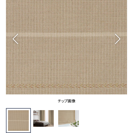
カーテン
カタログ一覧 トップ
床材
施工事例
壁紙
カーテン
ブランド・コレクション
施工事例 トップ
床材
Lilycolor Coordinate 着せ替えシミュレーション
リリカラノート
医療・福祉施設
ホテル・オフィス・店舗
サステナブル商品
モデルハウス
ノンワックス床タイル
ショールーム
新築戸建・マンション
壁紙機能性ガイド
ショールーム トップ
#リリカラのある暮らし
お客様サポート
東京ショールーム
大阪ショールーム
お客様サポート トップ
福岡ショールーム
チップ画像
よくあるご質問
資料ダウンロード
横浜ショールーム
画像ダウンロード
広島ショールーム
動画一覧
仙台ショールーム
非住宅案件に関するお問い合わせ
お手入れ便利帳
札幌ショールーム