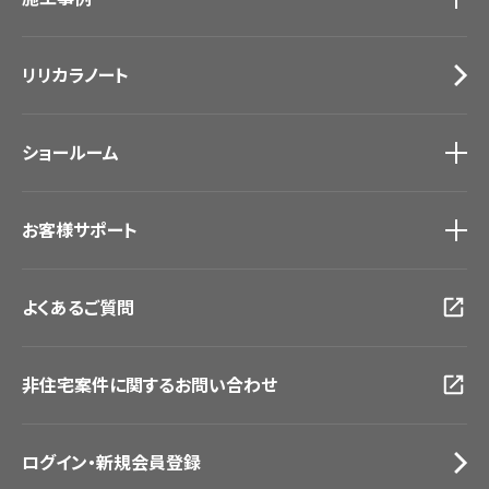
カーテン
Lilycolor Coordinate 着せ替えシミュレーション
施工事例
トップ
床材
デジタル・デコ インクジェットプリント
リリカラノート
医療・福祉施設
サステナブル商品
ホテル・オフィス・店舗
ノンワックス床タイル
モデルハウス
壁紙機能性ガイド
ショールーム
新築戸建・マンション
#リリカラのある暮らし
ショールーム
トップ
お客様サポート
東京ショールーム
大阪ショールーム
お客様サポート
トップ
福岡ショールーム
よくあるご質問
資料ダウンロード
横浜ショールーム
画像ダウンロード
広島ショールーム
動画一覧
仙台ショールーム
非住宅案件に関するお問い合わせ
お手入れ便利帳
札幌ショールーム
お役立ち資料
お問い合わせ（一般のお客様）
ログイン・新規会員登録
サンプル・カタログ請求／お問い合わせ（ビジネスのお客様）