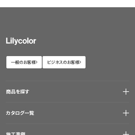
一般のお客様
ビジネスのお客様
商品を探す
商品を探す
トップ
カタログ一覧
壁紙
カーテン
カタログ一覧
トップ
床材
施工事例
壁紙
ブランド・コレクション