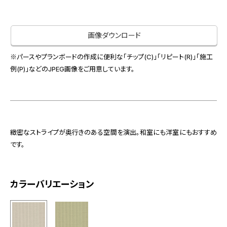
お役立ち資料
お問い合わせ（一般のお客様）
事業紹介
サンプル・カタログ請求／お問い合わせ（ビジネスのお客様）
画像ダウンロード
インテリア事業
会社情報
スペースソリューション事業
※パースやプランボードの作成に便利な「チップ(C)」「リピート(R)」「施工
オフィスソリューション事業
例(P)」などのJPEG画像をご用意しています。
会社情報
ファシリティソリューション事業
IR情報
不動産投資開発事業
採用情報
緻密なストライプが奥行きのある空間を演出。和室にも洋室にもおすすめ
です。
お知らせ
プライバシーポリシー
サイトマップ
関連団体リンク集
カラーバリエーション
EN
CN