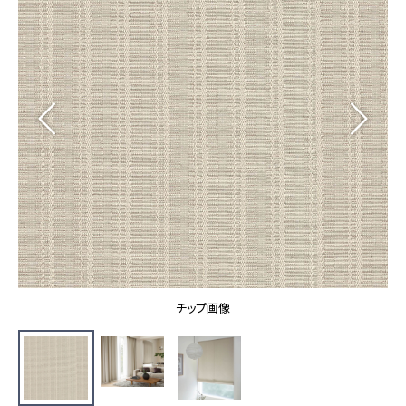
カーテン
カタログ一覧 トップ
床材
施工事例
壁紙
カーテン
ブランド・コレクション
施工事例 トップ
床材
Lilycolor Coordinate 着せ替えシミュレーション
リリカラノート
医療・福祉施設
ホテル・オフィス・店舗
サステナブル商品
モデルハウス
ノンワックス床タイル
ショールーム
新築戸建・マンション
壁紙機能性ガイド
ショールーム トップ
#リリカラのある暮らし
お客様サポート
東京ショールーム
大阪ショールーム
お客様サポート トップ
福岡ショールーム
チップ画像
よくあるご質問
資料ダウンロード
横浜ショールーム
画像ダウンロード
広島ショールーム
動画一覧
仙台ショールーム
非住宅案件に関するお問い合わせ
お手入れ便利帳
札幌ショールーム