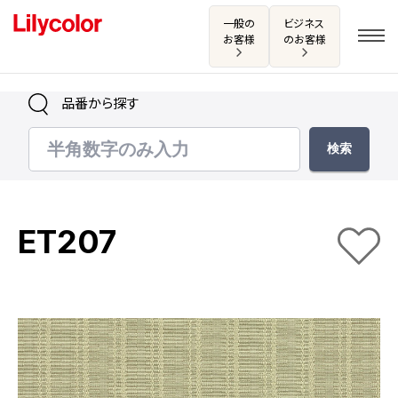
一般の
ビジネス
お客様
のお客様
品番から探す
ログイン・新規会員登録
サンプル・カタログ請求／お問い合わせ
ET207
お気に入り
商品を探す
商品を探す トップ
カタログ一覧
壁紙