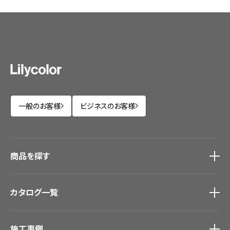
一般のお客様
ビジネスのお客様
商品を探す
商品を探す
トップ
カタログ一覧
壁紙
カーテン
カタログ一覧
トップ
床材
施工事例
壁紙
ブランド・コレクション