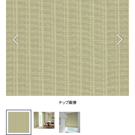
カーテン
カタログ一覧 トップ
床材
施工事例
壁紙
カーテン
ブランド・コレクション
施工事例 トップ
床材
Lilycolor Coordinate 着せ替えシミュレーション
リリカラノート
医療・福祉施設
ホテル・オフィス・店舗
サステナブル商品
モデルハウス
ノンワックス床タイル
ショールーム
新築戸建・マンション
壁紙機能性ガイド
ショールーム トップ
#リリカラのある暮らし
お客様サポート
東京ショールーム
大阪ショールーム
お客様サポート トップ
福岡ショールーム
チップ画像
よくあるご質問
資料ダウンロード
横浜ショールーム
画像ダウンロード
広島ショールーム
動画一覧
仙台ショールーム
非住宅案件に関するお問い合わせ
お手入れ便利帳
札幌ショールーム