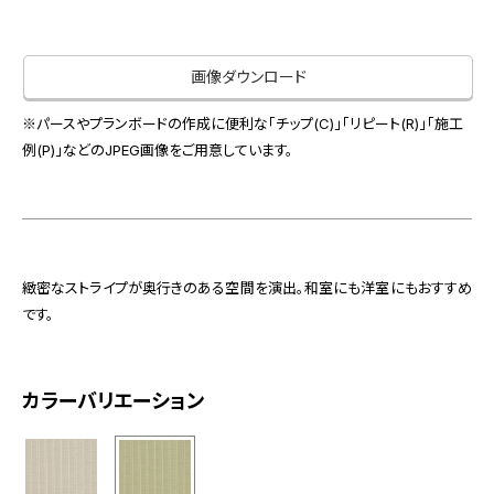
お役立ち資料
お問い合わせ（一般のお客様）
事業紹介
サンプル・カタログ請求／お問い合わせ（ビジネスのお客様）
画像ダウンロード
インテリア事業
会社情報
スペースソリューション事業
※パースやプランボードの作成に便利な「チップ(C)」「リピート(R)」「施工
オフィスソリューション事業
例(P)」などのJPEG画像をご用意しています。
会社情報
ファシリティソリューション事業
IR情報
不動産投資開発事業
採用情報
緻密なストライプが奥行きのある空間を演出。和室にも洋室にもおすすめ
です。
お知らせ
プライバシーポリシー
サイトマップ
関連団体リンク集
カラーバリエーション
EN
CN