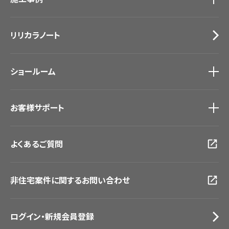
カーテン
Lilycolor Coordinate 着せ替えシミュレーション
施工事例
トップ
床材
デジタル・デコ インクジェットプリント
リリカラノート
医療・福祉施設
サステナブル商品
ホテル・オフィス・店舗
ノンワックス床タイル
モデルハウス
壁紙機能性ガイド
ショールーム
新築戸建・マンション
#リリカラのある暮らし
ショールーム
トップ
お客様サポート
東京ショールーム
大阪ショールーム
お客様サポート
トップ
福岡ショールーム
よくあるご質問
資料ダウンロード
横浜ショールーム
画像ダウンロード
広島ショールーム
動画一覧
仙台ショールーム
非住宅案件に関するお問い合わせ
お手入れ便利帳
札幌ショールーム
お役立ち資料
お問い合わせ（一般のお客様）
ログイン・新規会員登録
サンプル・カタログ請求／お問い合わせ（ビジネスのお客様）