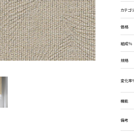
カテゴ
価格
組成％
規格
変化率
機能
備考