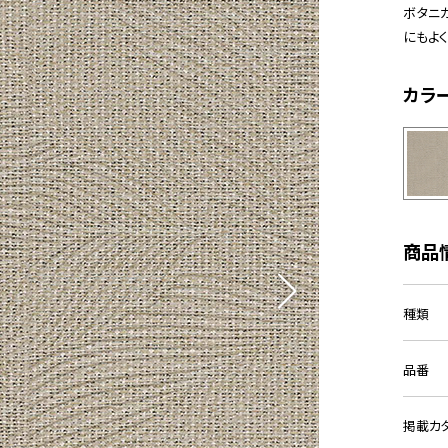
ボタニ
にもよく
カラ
商品
種類
品番
掲載カ