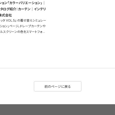
ション「カラーバリエーション」｜
株式会社
』 の着せ替えシミュレー
ション」ページ。ドレープカーテンや
ールスクリーンの色をスマートフォン
に変えられ、イメージを確認すること
前のページに戻る