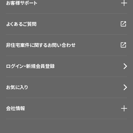
お客様サポート
東京ショールーム
大阪ショールーム
お客様サポート
トップ
福岡ショールーム
よくあるご質問
資料ダウンロード
横浜ショールーム
画像ダウンロード
広島ショールーム
動画一覧
仙台ショールーム
非住宅案件に関するお問い合わせ
お手入れ便利帳
札幌ショールーム
お役立ち資料
お問い合わせ（一般のお客様）
ログイン・新規会員登録
サンプル・カタログ請求／お問い合わせ（ビジネスのお客様）
お気に入り
会社情報
会社情報
IR情報