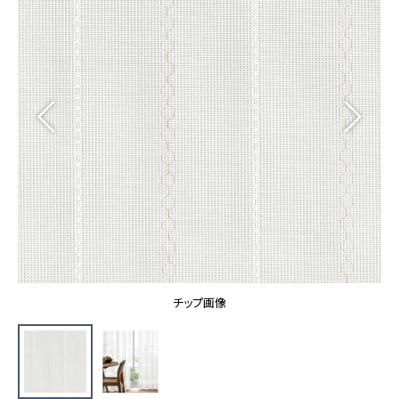
カーテン
カタログ一覧 トップ
床材
施工事例
壁紙
カーテン
ブランド・コレクション
施工事例 トップ
床材
Lilycolor Coordinate 着せ替えシミュレーション
リリカラノート
医療・福祉施設
ホテル・オフィス・店舗
サステナブル商品
モデルハウス
ノンワックス床タイル
ショールーム
新築戸建・マンション
壁紙機能性ガイド
ショールーム トップ
#リリカラのある暮らし
お客様サポート
東京ショールーム
大阪ショールーム
お客様サポート トップ
福岡ショールーム
チップ画像
よくあるご質問
資料ダウンロード
横浜ショールーム
画像ダウンロード
広島ショールーム
動画一覧
仙台ショールーム
非住宅案件に関するお問い合わせ
お手入れ便利帳
札幌ショールーム