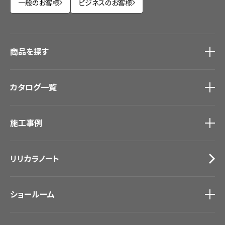
一般のお客様
ビジネスのお客様
商品を探す
商品を探す
トップ
カタログ一覧
壁紙
カーテン
カタログ一覧
トップ
床材
施工事例
壁紙
ブランド・コレクション
カーテン
Lilycolor Coordinate 着せ替えシミュレーション
施工事例
トップ
床材
デジタル・デコ インクジェットプリント
リリカラノート
医療・福祉施設
サステナブル商品
ホテル・オフィス・店舗
ノンワックス床タイル
モデルハウス
壁紙機能性ガイド
ショールーム
新築戸建・マンション
#リリカラのある暮らし
ショールーム
トップ