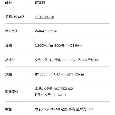
品番
ET235
掲載カタログ
LIETA VOL.5
カテゴリ
Pattern Stripe
価格
1,200円／m（800円／㎡）【税別】
組成％
タテ：ポリエステル100 ヨコ：ポリエステル100
規格
巾150cm ／ リピート ヨコ：7.5cm
水洗い：タテ -0.7 ヨコ 0.2
変化率％
ドライ：タテ -1 ヨコ -1
機能
ウォッシャブル NIF遮熱 防汚 超耐光 ミラー