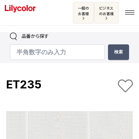
一般の
ビジネス
お客様
のお客様
品番から探す
ログイン・新規会員登録
サンプル・カタログ請求／お問い合わせ
ET235
お気に入り
商品を探す
商品を探す トップ
カタログ一覧
壁紙