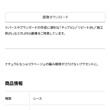
お役立ち資料
お問い合わせ（一般のお客様）
事業紹介
サンプル・カタログ請求／お問い合わせ（ビジネスのお客様）
画像ダウンロード
インテリア事業
会社情報
スペースソリューション事業
※パースやプランボードの作成に便利な「チップ(C)」「リピート(R)」「施工
オフィスソリューション事業
例(P)」などのJPEG画像をご用意しています。
会社情報
ファシリティソリューション事業
IR情報
不動産投資開発事業
採用情報
ナチュラルなショコラベージュの編み模様がさりげないアクセントに。
お知らせ
プライバシーポリシー
サイトマップ
関連団体リンク集
商品情報
種類
レース
EN
CN