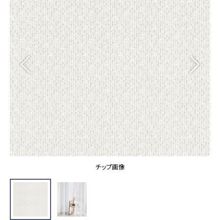
カーテン
カタログ一覧 トップ
床材
施工事例
壁紙
カーテン
ブランド・コレクション
施工事例 トップ
床材
Lilycolor Coordinate 着せ替えシミュレーション
リリカラノート
医療・福祉施設
ホテル・オフィス・店舗
サステナブル商品
モデルハウス
ノンワックス床タイル
ショールーム
新築戸建・マンション
壁紙機能性ガイド
ショールーム トップ
#リリカラのある暮らし
お客様サポート
東京ショールーム
大阪ショールーム
お客様サポート トップ
福岡ショールーム
チップ画像
よくあるご質問
資料ダウンロード
横浜ショールーム
画像ダウンロード
広島ショールーム
動画一覧
仙台ショールーム
非住宅案件に関するお問い合わせ
お手入れ便利帳
札幌ショールーム