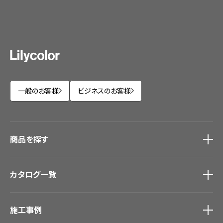
一般のお客様
ビジネスのお客様
商品を探す
商品を探す
トップ
カタログ一覧
壁紙
カーテン
カタログ一覧
トップ
床材
施工事例
壁紙
ブランド・コレクション
カーテン
Lilycolor Coordinate 着せ替えシミュレーション