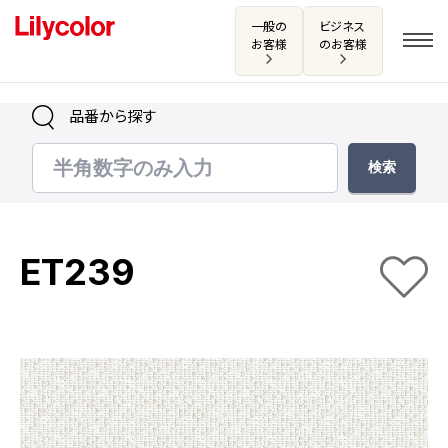
一般の
ビジネス
お客様
のお客様
品番から探す
ログイン・新規会員登録
サンプル・カタログ請求／お問い合わせ
ET239
お気に入り
商品を探す
商品を探す トップ
カタログ一覧
壁紙