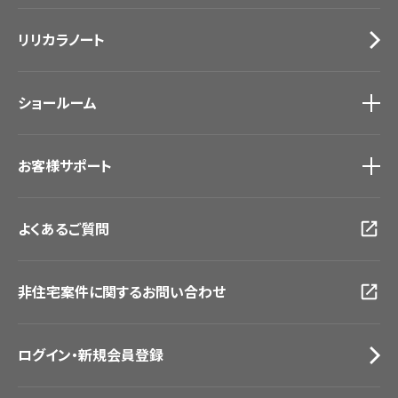
施工事例
トップ
床材
デジタル・デコ インクジェットプリント
リリカラノート
医療・福祉施設
サステナブル商品
ホテル・オフィス・店舗
ノンワックス床タイル
モデルハウス
壁紙機能性ガイド
ショールーム
新築戸建・マンション
#リリカラのある暮らし
ショールーム
トップ
お客様サポート
東京ショールーム
大阪ショールーム
お客様サポート
トップ
福岡ショールーム
よくあるご質問
資料ダウンロード
横浜ショールーム
画像ダウンロード
広島ショールーム
動画一覧
仙台ショールーム
非住宅案件に関するお問い合わせ
お手入れ便利帳
札幌ショールーム
お役立ち資料
お問い合わせ（一般のお客様）
ログイン・新規会員登録
サンプル・カタログ請求／お問い合わせ（ビジネスのお客様）