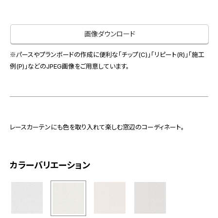
お役立ち資料
お問い合わせ（一般のお客様）
事業紹介
サンプル・カタログ請求／お問い合わせ（ビジネスのお客様）
画像ダウンロード
インテリア事業
会社情報
スペースソリューション事業
※パースやプランボードの作成に便利な「チップ(C)」「リピート(R)」「施工
オフィスソリューション事業
例(P)」などのJPEG画像をご用意しています。
会社情報
ファシリティソリューション事業
IR情報
不動産投資開発事業
採用情報
レースカーテンにも色を取り入れて楽しむ窓辺のコーディネート。
お知らせ
プライバシーポリシー
サイトマップ
関連団体リンク集
カラーバリエーション
EN
CN