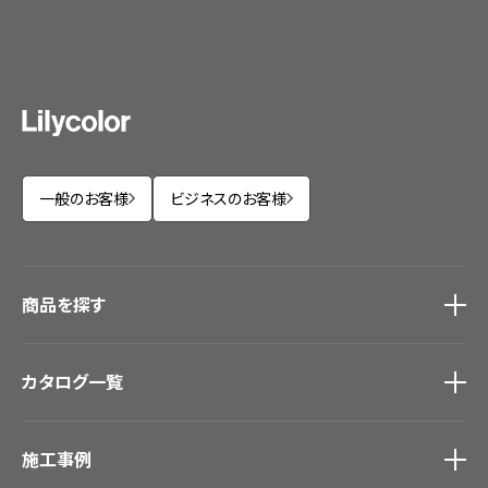
一般のお客様
ビジネスのお客様
商品を探す
商品を探す
トップ
カタログ一覧
壁紙
カーテン
カタログ一覧
トップ
床材
施工事例
壁紙
ブランド・コレクション
カーテン
Lilycolor Coordinate 着せ替えシミュレーション