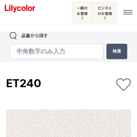
一般の
ビジネス
お客様
のお客様
品番から探す
ログイン・新規会員登録
サンプル・カタログ請求／お問い合わせ
ET240
お気に入り
商品を探す
商品を探す トップ
カタログ一覧
壁紙