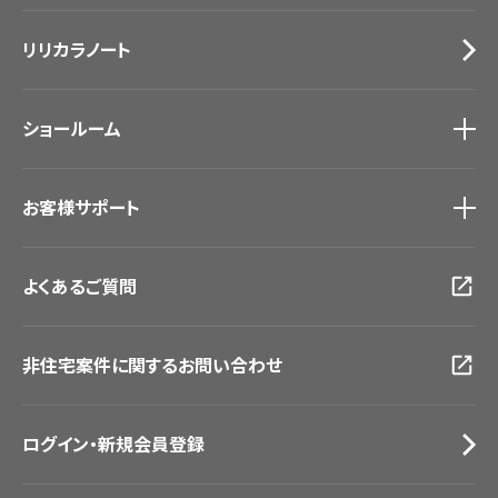
施工事例
トップ
床材
デジタル・デコ インクジェットプリント
リリカラノート
医療・福祉施設
サステナブル商品
ホテル・オフィス・店舗
ノンワックス床タイル
モデルハウス
壁紙機能性ガイド
ショールーム
新築戸建・マンション
#リリカラのある暮らし
ショールーム
トップ
お客様サポート
東京ショールーム
大阪ショールーム
お客様サポート
トップ
福岡ショールーム
よくあるご質問
資料ダウンロード
横浜ショールーム
画像ダウンロード
広島ショールーム
動画一覧
仙台ショールーム
非住宅案件に関するお問い合わせ
お手入れ便利帳
札幌ショールーム
お役立ち資料
お問い合わせ（一般のお客様）
ログイン・新規会員登録
サンプル・カタログ請求／お問い合わせ（ビジネスのお客様）