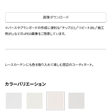
お役立ち資料
お問い合わせ（一般のお客様）
事業紹介
サンプル・カタログ請求／お問い合わせ（ビジネスのお客様）
画像ダウンロード
インテリア事業
会社情報
スペースソリューション事業
※パースやプランボードの作成に便利な「チップ(C)」「リピート(R)」「施工
オフィスソリューション事業
例(P)」などのJPEG画像をご用意しています。
会社情報
ファシリティソリューション事業
IR情報
不動産投資開発事業
採用情報
レースカーテンにも色を取り入れて楽しむ窓辺のコーディネート。
お知らせ
プライバシーポリシー
サイトマップ
関連団体リンク集
カラーバリエーション
EN
CN