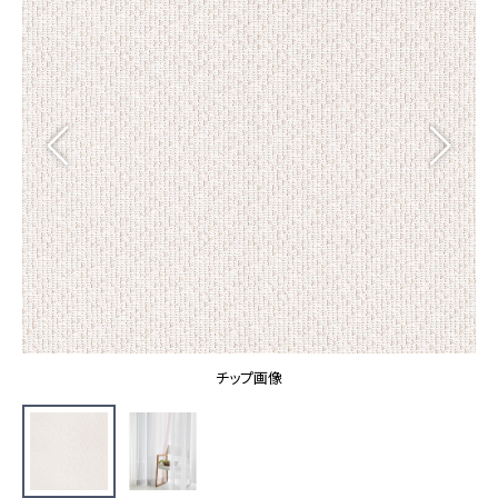
カーテン
カタログ一覧 トップ
床材
施工事例
壁紙
カーテン
ブランド・コレクション
施工事例 トップ
床材
Lilycolor Coordinate 着せ替えシミュレーション
リリカラノート
医療・福祉施設
ホテル・オフィス・店舗
サステナブル商品
モデルハウス
ノンワックス床タイル
ショールーム
新築戸建・マンション
壁紙機能性ガイド
ショールーム トップ
#リリカラのある暮らし
お客様サポート
東京ショールーム
大阪ショールーム
お客様サポート トップ
福岡ショールーム
チップ画像
よくあるご質問
資料ダウンロード
横浜ショールーム
画像ダウンロード
広島ショールーム
動画一覧
仙台ショールーム
非住宅案件に関するお問い合わせ
お手入れ便利帳
札幌ショールーム