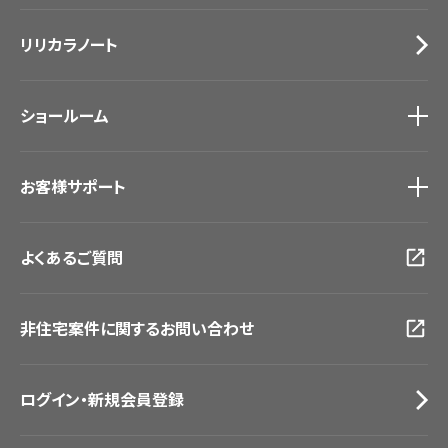
施工事例
トップ
床材
デジタル・デコ インクジェットプリント
リリカラノート
医療・福祉施設
サステナブル商品
ホテル・オフィス・店舗
ノンワックス床タイル
モデルハウス
壁紙機能性ガイド
ショールーム
新築戸建・マンション
#リリカラのある暮らし
ショールーム
トップ
お客様サポート
東京ショールーム
大阪ショールーム
お客様サポート
トップ
福岡ショールーム
よくあるご質問
資料ダウンロード
横浜ショールーム
画像ダウンロード
広島ショールーム
動画一覧
仙台ショールーム
非住宅案件に関するお問い合わせ
お手入れ便利帳
札幌ショールーム
お役立ち資料
お問い合わせ（一般のお客様）
ログイン・新規会員登録
サンプル・カタログ請求／お問い合わせ（ビジネスのお客様）