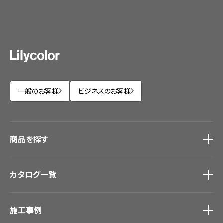
一般のお客様
ビジネスのお客様
商品を探す
商品を探す
トップ
カタログ一覧
壁紙
カーテン
カタログ一覧
トップ
床材
施工事例
壁紙
ブランド・コレクション
カーテン
Lilycolor Coordinate 着せ替えシミュレーション