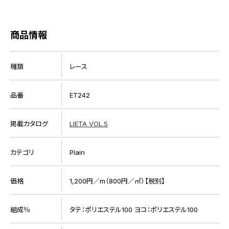
商品情報
種類
レース
品番
ET242
掲載カタログ
LIETA VOL.5
カテゴリ
Plain
価格
1,200円／m（800円／㎡）【税別】
組成％
タテ：ポリエステル100 ヨコ：ポリエステル100