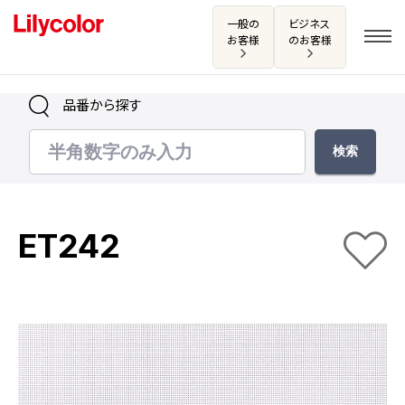
一般の
ビジネス
お客様
のお客様
品番から探す
ログイン・新規会員登録
サンプル・カタログ請求／お問い合わせ
ET242
お気に入り
商品を探す
商品を探す トップ
カタログ一覧
壁紙