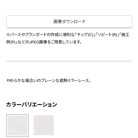
お役立ち資料
お問い合わせ（一般のお客様）
事業紹介
サンプル・カタログ請求／お問い合わせ（ビジネスのお客様）
画像ダウンロード
インテリア事業
会社情報
スペースソリューション事業
※パースやプランボードの作成に便利な「チップ(C)」「リピート(R)」「施工
オフィスソリューション事業
例(P)」などのJPEG画像をご用意しています。
会社情報
ファシリティソリューション事業
IR情報
不動産投資開発事業
採用情報
やわらかな風合いのプレーンな遮熱ミラーレース。
お知らせ
プライバシーポリシー
サイトマップ
関連団体リンク集
カラーバリエーション
EN
CN