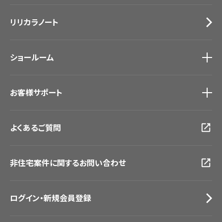
施工事例
トップ
床材
デジタル・デコ インクジェットプリント
リリカラノート
医療・福祉施設
サステナブル商品
ホテル・オフィス・店舗
ノンワックス床タイル
モデルハウス
壁紙機能性ガイド
ショールーム
新築戸建・マンション
#リリカラのある暮らし
ショールーム
トップ
お客様サポート
東京ショールーム
大阪ショールーム
お客様サポート
トップ
福岡ショールーム
よくあるご質問
資料ダウンロード
横浜ショールーム
画像ダウンロード
広島ショールーム
動画一覧
仙台ショールーム
非住宅案件に関するお問い合わせ
お手入れ便利帳
札幌ショールーム
お役立ち資料
お問い合わせ（一般のお客様）
ログイン・新規会員登録
サンプル・カタログ請求／お問い合わせ（ビジネスのお客様）