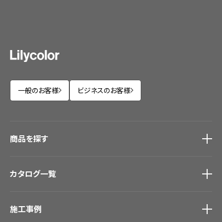
一般のお客様
ビジネスのお客様
商品を探す
商品を探す
トップ
カタログ一覧
壁紙
カーテン
カタログ一覧
トップ
床材
施工事例
壁紙
ブランド・コレクション
カーテン
Lilycolor Coordinate 着せ替えシミュレーション