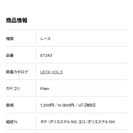
商品情報
種類
レース
品番
ET243
掲載カタログ
LIETA VOL.5
カテゴリ
Plain
価格
1,200円／m（800円／㎡）【税別】
組成％
タテ：ポリエステル100 ヨコ：ポリエステル100