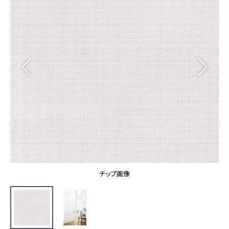
カーテン
カタログ一覧 トップ
床材
施工事例
壁紙
カーテン
ブランド・コレクション
施工事例 トップ
床材
Lilycolor Coordinate 着せ替えシミュレーション
リリカラノート
医療・福祉施設
ホテル・オフィス・店舗
サステナブル商品
モデルハウス
ノンワックス床タイル
ショールーム
新築戸建・マンション
壁紙機能性ガイド
ショールーム トップ
#リリカラのある暮らし
お客様サポート
東京ショールーム
大阪ショールーム
お客様サポート トップ
福岡ショールーム
チップ画像
よくあるご質問
資料ダウンロード
横浜ショールーム
画像ダウンロード
広島ショールーム
動画一覧
仙台ショールーム
非住宅案件に関するお問い合わせ
お手入れ便利帳
札幌ショールーム