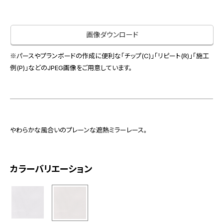
お役立ち資料
お問い合わせ（一般のお客様）
事業紹介
サンプル・カタログ請求／お問い合わせ（ビジネスのお客様）
画像ダウンロード
インテリア事業
会社情報
スペースソリューション事業
※パースやプランボードの作成に便利な「チップ(C)」「リピート(R)」「施工
オフィスソリューション事業
例(P)」などのJPEG画像をご用意しています。
会社情報
ファシリティソリューション事業
IR情報
不動産投資開発事業
採用情報
やわらかな風合いのプレーンな遮熱ミラーレース。
お知らせ
プライバシーポリシー
サイトマップ
関連団体リンク集
カラーバリエーション
EN
CN