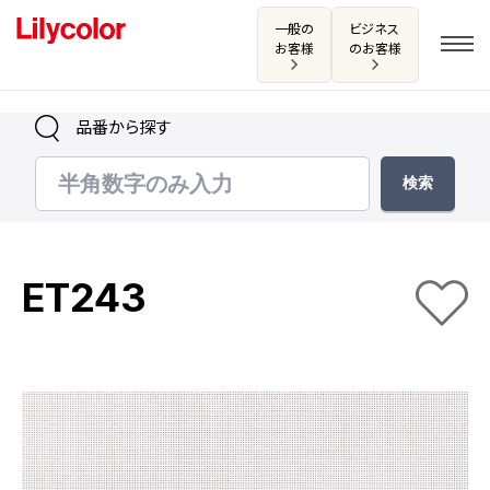
一般の
ビジネス
お客様
のお客様
品番から探す
ログイン・新規会員登録
サンプル・カタログ請求／お問い合わせ
ET243
お気に入り
商品を探す
商品を探す トップ
カタログ一覧
壁紙