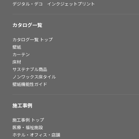
デジタル・デコ インクジェットプリント
お問い合わせ（一般のお客様）
サンプル・カタログ請求／お問い合わせ（ビジネスのお客様）
カタログ一覧
よくあるご質問
カタログ一覧
トップ
壁紙
カーテン
非住宅案件に関するお問い合わせ
床材
サステナブル商品
ノンワックス床タイル
事業紹介
壁紙機能性ガイド
インテリア事業
スペースソリューション事業
施工事例
オフィスソリューション事業
ファシリティソリューション事業
施工事例
トップ
医療・福祉施設
不動産投資開発事業
ホテル・オフィス・店舗