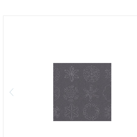
カーテン
床材
ブランド・コレクション
Lilycolor Coordinate 着せ替えシミュレーション
カタログ一覧
カタログ一覧 トップ
壁紙
カーテン
床材
サステナブル商品
ノンワックス床タイル
壁紙機能性ガイド