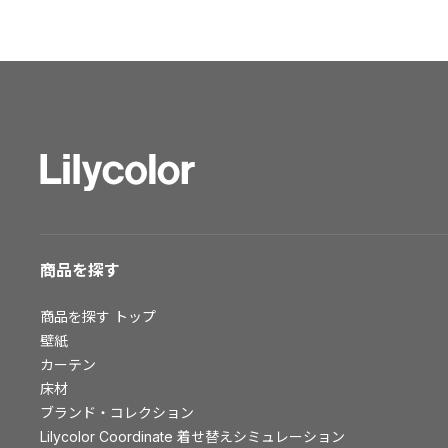
ショールーム トップ
東京ショールーム
大阪ショールーム
福岡ショールーム
横浜ショールーム
広島ショールーム
仙台ショールーム
札幌ショールーム
お客様サポート
商品を探す
お客様サポート トップ
商品を探す
トップ
資料ダウンロード
壁紙
画像ダウンロード
カーテン
床材
動画一覧
ブランド・コレクション
お手入れ便利帳
Lilycolor Coordinate 着せ替えシミュレーション
お役立ち資料