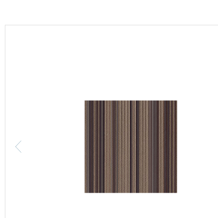
カーテン
床材
ブランド・コレクション
Lilycolor Coordinate 着せ替えシミュレーション
カタログ一覧
カタログ一覧 トップ
壁紙
カーテン
床材
サステナブル商品
ノンワックス床タイル
壁紙機能性ガイド