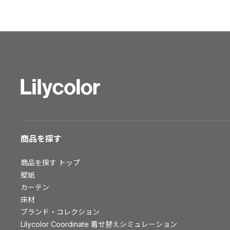
ショールーム トップ
東京ショールーム
大阪ショールーム
福岡ショールーム
横浜ショールーム
広島ショールーム
仙台ショールーム
札幌ショールーム
お客様サポート
商品を探す
お客様サポート トップ
商品を探す
トップ
資料ダウンロード
壁紙
画像ダウンロード
カーテン
床材
動画一覧
ブランド・コレクション
お手入れ便利帳
Lilycolor Coordinate 着せ替えシミュレーション
お役立ち資料