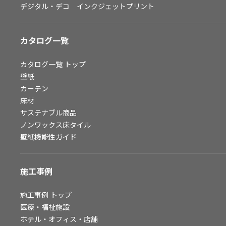
デジタル・デコ インクジェットプリント
お問い合わせ（一般のお客様）
サンプル・カタログ請求／お問い合わせ（ビジネスのお客様）
カタログ一覧
よくあるご質問
カタログ一覧
トップ
壁紙
カーテン
非住宅案件に関するお問い合わせ
床材
サステナブル商品
ノンワックス床タイル
事業紹介
壁紙機能性ガイド
インテリア事業
スペースソリューション事業
施工事例
オフィスソリューション事業
ファシリティソリューション事業
施工事例
トップ
医療・福祉施設
不動産投資開発事業
ホテル・オフィス・店舗