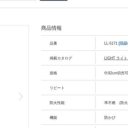
商品情報
品番
LL-5171
[旧品
掲載カタログ
LIGHT ライト 
規格
巾92cm切売
リピート
防火性能
準不燃 （防火種
機能
防かび