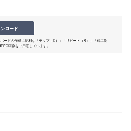
ウンロード
ボードの作成に便利な「チップ（C）」「リピート（R）」「施工例
柄部分ア
JPEG画像をご用意しています。