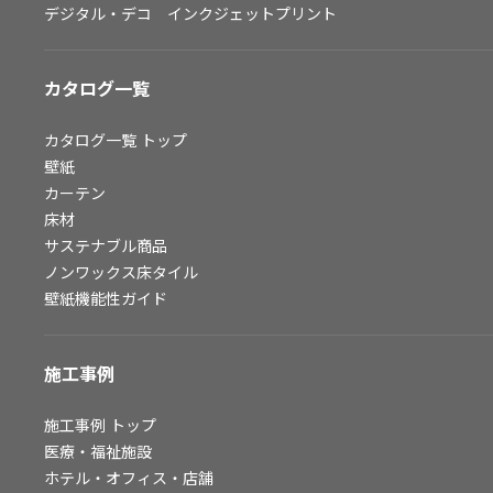
デジタル・デコ インクジェットプリント
お問い合わせ（一般のお客様）
サンプル・カタログ請求／お問い合わせ（ビジネスのお客様）
カタログ一覧
よくあるご質問
カタログ一覧
トップ
壁紙
カーテン
非住宅案件に関するお問い合わせ
床材
サステナブル商品
ノンワックス床タイル
事業紹介
壁紙機能性ガイド
インテリア事業
スペースソリューション事業
施工事例
オフィスソリューション事業
ファシリティソリューション事業
施工事例
トップ
医療・福祉施設
不動産投資開発事業
ホテル・オフィス・店舗