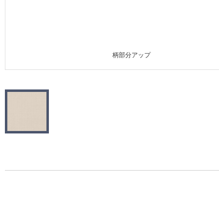
施工事例
施工事例 トップ
柄部分アップ
医療・福祉施設
ホテル・オフィス・店舗
モデルハウス
新築戸建・マンション
#リリカラのある暮らし
リリカラノート
ショールーム