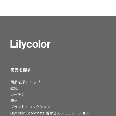
ショールーム トップ
東京ショールーム
大阪ショールーム
福岡ショールーム
横浜ショールーム
広島ショールーム
仙台ショールーム
札幌ショールーム
お客様サポート
商品を探す
お客様サポート トップ
商品を探す
トップ
資料ダウンロード
壁紙
画像ダウンロード
カーテン
床材
動画一覧
ブランド・コレクション
お手入れ便利帳
Lilycolor Coordinate 着せ替えシミュレーション
お役立ち資料