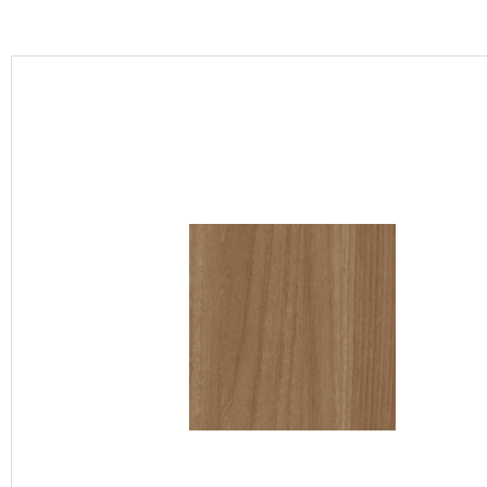
カーテン
床材
ブランド・コレクション
Lilycolor Coordinate 着せ替えシミュレーション
カタログ一覧
カタログ一覧 トップ
壁紙
カーテン
床材
サステナブル商品
ノンワックス床タイル
壁紙機能性ガイド