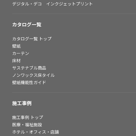
デジタル・デコ インクジェットプリント
お問い合わせ（一般のお客様）
サンプル・カタログ請求／お問い合わせ（ビジネスのお客様）
カタログ一覧
よくあるご質問
カタログ一覧
トップ
壁紙
カーテン
非住宅案件に関するお問い合わせ
床材
サステナブル商品
ノンワックス床タイル
事業紹介
壁紙機能性ガイド
インテリア事業
スペースソリューション事業
施工事例
オフィスソリューション事業
ファシリティソリューション事業
施工事例
トップ
医療・福祉施設
不動産投資開発事業
ホテル・オフィス・店舗