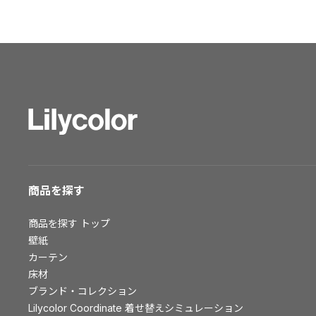
ショールーム トップ
東京ショールーム
大阪ショールーム
福岡ショールーム
横浜ショールーム
広島ショールーム
仙台ショールーム
札幌ショールーム
お客様サポート
商品を探す
お客様サポート トップ
商品を探す
トップ
資料ダウンロード
壁紙
画像ダウンロード
カーテン
床材
動画一覧
ブランド・コレクション
お手入れ便利帳
Lilycolor Coordinate 着せ替えシミュレーション
お役立ち資料