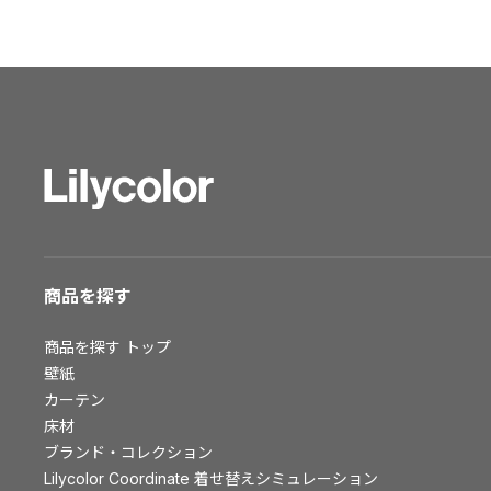
ショールーム トップ
東京ショールーム
大阪ショールーム
福岡ショールーム
横浜ショールーム
広島ショールーム
仙台ショールーム
札幌ショールーム
お客様サポート
商品を探す
お客様サポート トップ
商品を探す
トップ
資料ダウンロード
壁紙
画像ダウンロード
カーテン
床材
動画一覧
ブランド・コレクション
お手入れ便利帳
Lilycolor Coordinate 着せ替えシミュレーション
お役立ち資料