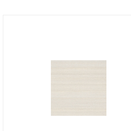
カーテン
床材
ブランド・コレクション
Lilycolor Coordinate 着せ替えシミュレーション
カタログ一覧
カタログ一覧 トップ
壁紙
カーテン
床材
サステナブル商品
ノンワックス床タイル
壁紙機能性ガイド