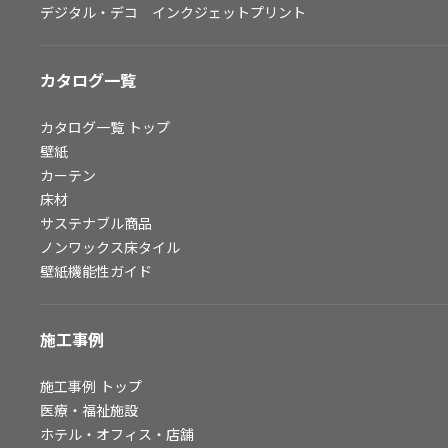
デジタル・デコ インクジェットプリント
お問い合わせ（一般のお客様）
サンプル・カタログ請求／お問い合わせ（ビジネスのお客様）
カタログ一覧
よくあるご質問
カタログ一覧
トップ
壁紙
カーテン
非住宅案件に関するお問い合わせ
床材
サステナブル商品
ノンワックス床タイル
事業紹介
壁紙機能性ガイド
インテリア事業
スペースソリューション事業
施工事例
オフィスソリューション事業
ファシリティソリューション事業
施工事例
トップ
医療・福祉施設
不動産投資開発事業
ホテル・オフィス・店舗