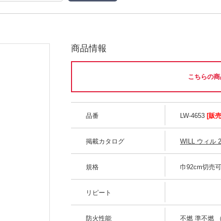
商品情報
こちらの商
品番
LW-4653
[販
掲載カタログ
WILL ウィル 2
規格
巾92cm切売
リピート
防火性能
不燃 準不燃 （