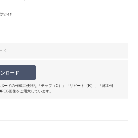
 防かび
ード
ウンロード
ボードの作成に便利な「チップ（C）」「リピート（R）」「施工例
JPEG画像をご用意しています。