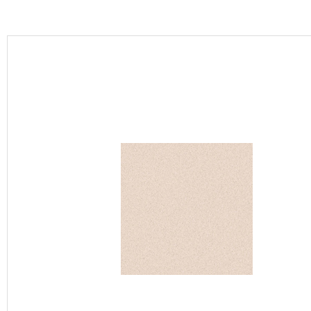
カーテン
床材
ブランド・コレクション
Lilycolor Coordinate 着せ替えシミュレーション
カタログ一覧
カタログ一覧 トップ
壁紙
カーテン
床材
サステナブル商品
ノンワックス床タイル
壁紙機能性ガイド