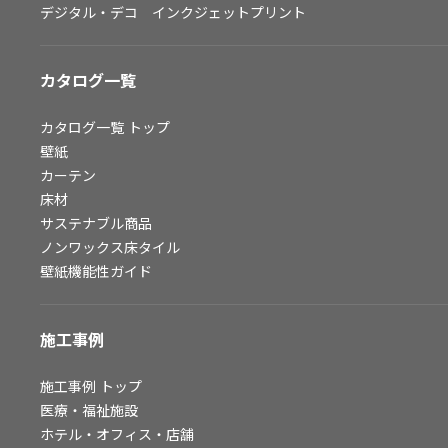
デジタル・デコ インクジェットプリント
お問い合わせ（一般のお客様）
サンプル・カタログ請求／お問い合わせ（ビジネスのお客様）
カタログ一覧
よくあるご質問
カタログ一覧
トップ
壁紙
カーテン
非住宅案件に関するお問い合わせ
床材
サステナブル商品
ノンワックス床タイル
事業紹介
壁紙機能性ガイド
インテリア事業
スペースソリューション事業
施工事例
オフィスソリューション事業
ファシリティソリューション事業
施工事例
トップ
医療・福祉施設
不動産投資開発事業
ホテル・オフィス・店舗