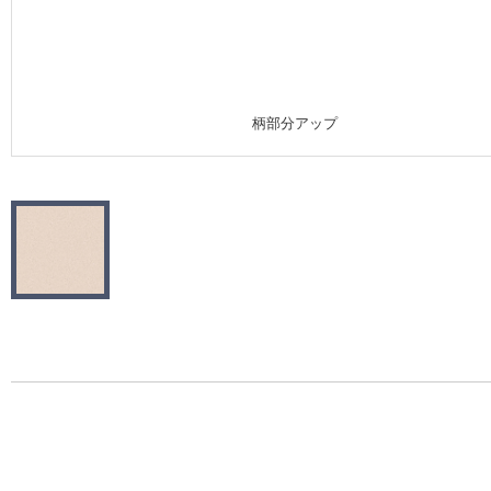
施工事例
施工事例 トップ
柄部分アップ
医療・福祉施設
ホテル・オフィス・店舗
モデルハウス
新築戸建・マンション
#リリカラのある暮らし
リリカラノート
ショールーム