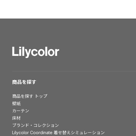
ショールーム トップ
東京ショールーム
大阪ショールーム
福岡ショールーム
横浜ショールーム
広島ショールーム
仙台ショールーム
札幌ショールーム
お客様サポート
商品を探す
お客様サポート トップ
商品を探す
トップ
資料ダウンロード
壁紙
画像ダウンロード
カーテン
床材
動画一覧
ブランド・コレクション
お手入れ便利帳
Lilycolor Coordinate 着せ替えシミュレーション
お役立ち資料