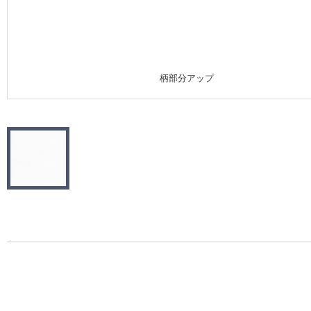
施工事例
施工事例 トップ
柄部分アップ
医療・福祉施設
ホテル・オフィス・店舗
モデルハウス
新築戸建・マンション
#リリカラのある暮らし
リリカラノート
ショールーム