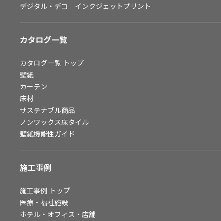
デジタル・デコ インクジェットプリント
お問い合わせ（一般のお客様）
サンプル・カタログ請求／お問い合わせ（ビジネスのお客様）
カタログ一覧
よくあるご質問
カタログ一覧
トップ
壁紙
カーテン
非住宅案件に関するお問い合わせ
床材
サステナブル商品
ノンワックス床タイル
事業紹介
壁紙機能性ガイド
インテリア事業
スペースソリューション事業
施工事例
オフィスソリューション事業
ファシリティソリューション事業
施工事例
トップ
医療・福祉施設
不動産投資開発事業
ホテル・オフィス・店舗