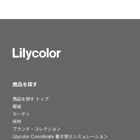
ショールーム トップ
東京ショールーム
大阪ショールーム
福岡ショールーム
横浜ショールーム
広島ショールーム
仙台ショールーム
札幌ショールーム
お客様サポート
商品を探す
お客様サポート トップ
商品を探す
トップ
資料ダウンロード
壁紙
画像ダウンロード
カーテン
床材
動画一覧
ブランド・コレクション
お手入れ便利帳
Lilycolor Coordinate 着せ替えシミュレーション
お役立ち資料