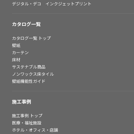
デジタル・デコ インクジェットプリント
お問い合わせ（一般のお客様）
サンプル・カタログ請求／お問い合わせ（ビジネスのお客様）
カタログ一覧
よくあるご質問
カタログ一覧
トップ
壁紙
カーテン
非住宅案件に関するお問い合わせ
床材
サステナブル商品
ノンワックス床タイル
事業紹介
壁紙機能性ガイド
インテリア事業
スペースソリューション事業
施工事例
オフィスソリューション事業
ファシリティソリューション事業
施工事例
トップ
医療・福祉施設
不動産投資開発事業
ホテル・オフィス・店舗