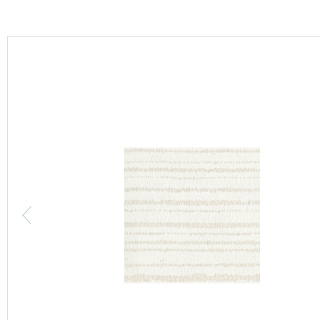
カーテン
床材
ブランド・コレクション
Lilycolor Coordinate 着せ替えシミュレーション
カタログ一覧
カタログ一覧 トップ
壁紙
カーテン
床材
サステナブル商品
ノンワックス床タイル
壁紙機能性ガイド