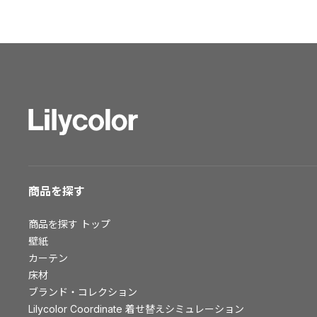
ショールーム トップ
東京ショールーム
大阪ショールーム
福岡ショールーム
横浜ショールーム
広島ショールーム
仙台ショールーム
札幌ショールーム
お客様サポート
商品を探す
お客様サポート トップ
商品を探す
トップ
資料ダウンロード
壁紙
画像ダウンロード
カーテン
床材
動画一覧
ブランド・コレクション
お手入れ便利帳
Lilycolor Coordinate 着せ替えシミュレーション
お役立ち資料