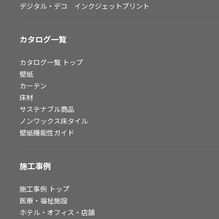
デジタル・デコ インクジェットプリント
お問い合わせ（一般のお客様）
サンプル・カタログ請求／お問い合わせ（ビジネスのお客様）
カタログ一覧
よくあるご質問
カタログ一覧
トップ
壁紙
カーテン
非住宅案件に関するお問い合わせ
床材
サステナブル商品
ノンワックス床タイル
事業紹介
壁紙機能性ガイド
インテリア事業
スペースソリューション事業
施工事例
オフィスソリューション事業
ファシリティソリューション事業
施工事例
トップ
医療・福祉施設
不動産投資開発事業
ホテル・オフィス・店舗