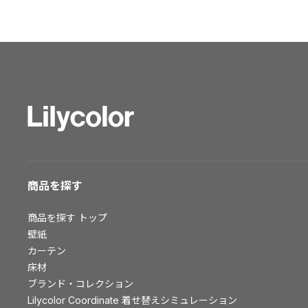
ショールーム トップ
東京ショールーム
大阪ショールーム
福岡ショールーム
横浜ショールーム
広島ショールーム
仙台ショールーム
札幌ショールーム
お客様サポート
商品を探す
お客様サポート トップ
商品を探す
トップ
資料ダウンロード
壁紙
画像ダウンロード
カーテン
床材
動画一覧
ブランド・コレクション
お手入れ便利帳
Lilycolor Coordinate 着せ替えシミュレーション
お役立ち資料