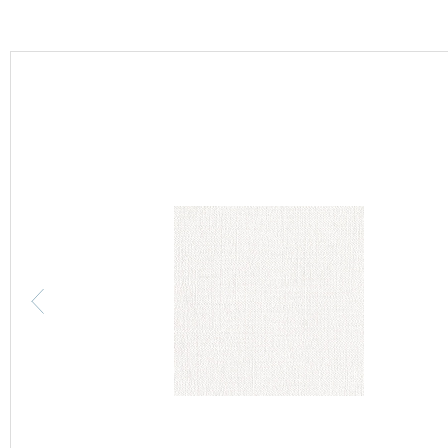
カーテン
床材
ブランド・コレクション
Lilycolor Coordinate 着せ替えシミュレーション
カタログ一覧
カタログ一覧 トップ
壁紙
カーテン
床材
サステナブル商品
ノンワックス床タイル
壁紙機能性ガイド